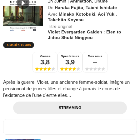
1h 30min
|
Animation
,
Drame
De
Haruka Fujita
,
Taichi Ishidate
Avec
Minako Kotobuki
,
Aoi Yūki
,
Takehito Koyasu
Titre original
Violet Evergarden Gaiden : Eien to
Jidou Shuki Ningyou
Dès 10 ans
Presse
Spectateurs
Mes amis
3,8
3,9
--
Après la guerre, Violet, une ancienne femme-soldat, intègre un
pensionnat de jeunes filles et change à jamais le cours de
l'existence de l'une d'entre elles...
STREAMING