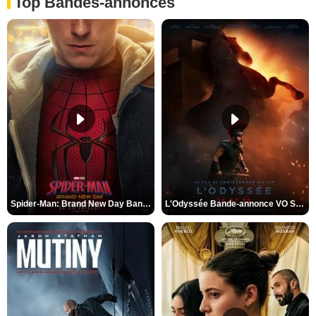
Top Bandes-annonces
Spider-Man: Brand New Day Bande-annonce VO STFR
L'Odyssée Bande-annonce VO STFR