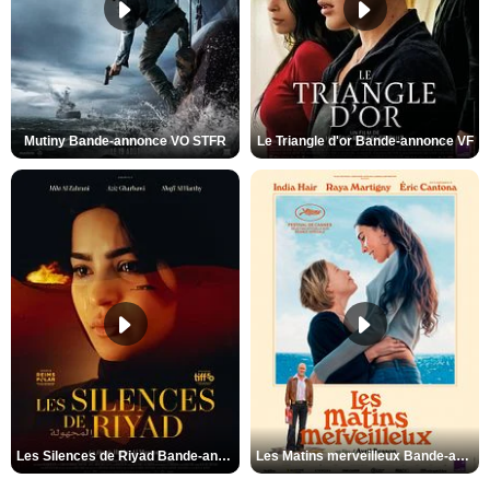
Mutiny Bande-annonce VO STFR
Le Triangle d'or Bande-annonce VF
Les Silences de Riyad Bande-annonce VO STFR
Les Matins merveilleux Bande-annonce VF