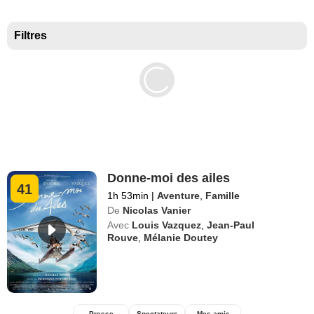
Meilleurs documentaires selon la presse
Filtres
Donne-moi des ailes
41
1h 53min
|
Aventure
,
Famille
De
Nicolas Vanier
Avec
Louis Vazquez
,
Jean-Paul
Rouve
,
Mélanie Doutey
Presse
Spectateurs
Mes amis