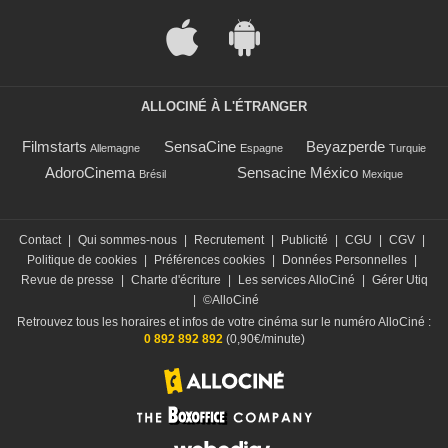
ALLOCINÉ À L'ÉTRANGER
Filmstarts
SensaCine
Beyazperde
Allemagne
Espagne
Turquie
AdoroCinema
Sensacine México
Brésil
Mexique
Contact
|
Qui sommes-nous
|
Recrutement
|
Publicité
|
CGU
|
CGV
|
Politique de cookies
|
Préférences cookies
|
Données Personnelles
|
Revue de presse
|
Charte d'écriture
|
Les services AlloCiné
|
Gérer Utiq
|
©AlloCiné
Retrouvez tous les horaires et infos de votre cinéma sur le numéro AlloCiné :
0 892 892 892
(0,90€/minute)