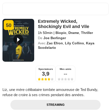
Extremely Wicked,
50
Shockingly Evil and Vile
1h 50min
|
Biopic
,
Drame
,
Thriller
De
Joe Berlinger
Avec
Zac Efron
,
Lily Collins
,
Kaya
Scodelario
Spectateurs
Mes amis
3,9
--
Liz, une mère célibataire tombée amoureuse de Ted Bundy,
refuse de croire à ses crimes pendant des années.
STREAMING