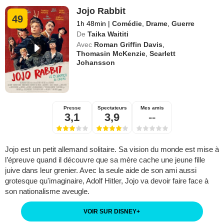
Jojo Rabbit
49
1h 48min
|
Comédie
,
Drame
,
Guerre
De
Taika Waititi
Avec
Roman Griffin Davis
,
Thomasin McKenzie
,
Scarlett
Johansson
Presse
Spectateurs
Mes amis
3,1
3,9
--
Jojo est un petit allemand solitaire. Sa vision du monde est mise à
l’épreuve quand il découvre que sa mère cache une jeune fille
juive dans leur grenier. Avec la seule aide de son ami aussi
grotesque qu'imaginaire, Adolf Hitler, Jojo va devoir faire face à
son nationalisme aveugle.
VOIR SUR DISNEY
+