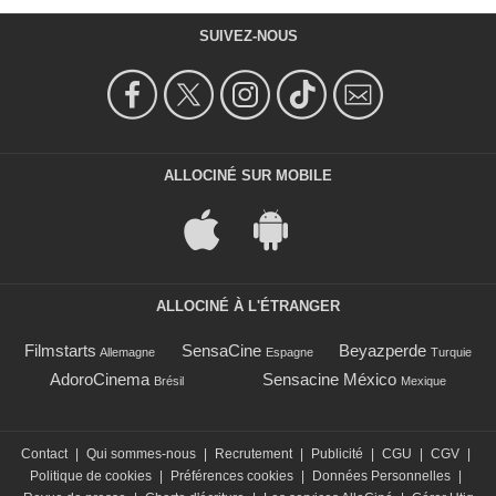
SUIVEZ-NOUS
ALLOCINÉ SUR MOBILE
ALLOCINÉ À L'ÉTRANGER
Filmstarts
SensaCine
Beyazperde
Allemagne
Espagne
Turquie
AdoroCinema
Sensacine México
Brésil
Mexique
Contact
|
Qui sommes-nous
|
Recrutement
|
Publicité
|
CGU
|
CGV
|
Politique de cookies
|
Préférences cookies
|
Données Personnelles
|