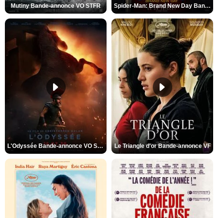
Mutiny Bande-annonce VO STFR
Spider-Man: Brand New Day Bande-annonce VO STFR
L'Odyssée Bande-annonce VO STFR
Le Triangle d'or Bande-annonce VF