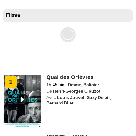
Meilleurs documentaires selon la presse
Filtres
Quai des Orfèvres
1
1h 45min
|
Drame
,
Policier
De
Henri-Georges Clouzot
Avec
Louis Jouvet
,
Suzy Delair
,
Bernard Blier
Spectateurs
Mes amis