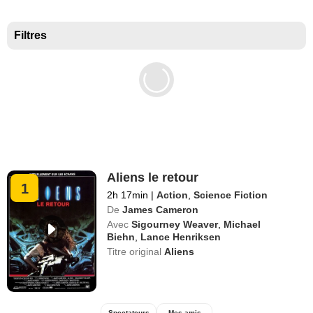
Meilleurs documentaires selon la presse
Filtres
Aliens le retour
1
2h 17min
|
Action
,
Science Fiction
De
James Cameron
Avec
Sigourney Weaver
,
Michael
Biehn
,
Lance Henriksen
Titre original
Aliens
Spectateurs
Mes amis