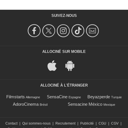
SUIVEZ-NOUS
ALLOCINÉ SUR MOBILE
ALLOCINÉ À L'ÉTRANGER
Filmstarts
SensaCine
Beyazperde
Allemagne
Espagne
Turquie
AdoroCinema
Sensacine México
Brésil
Mexique
Contact
|
Qui sommes-nous
|
Recrutement
|
Publicité
|
CGU
|
CGV
|