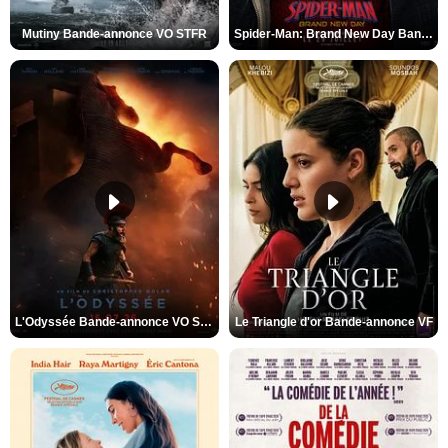
Mutiny Bande-annonce VO STFR
Spider-Man: Brand New Day Bande-annonce VO STFR
L'Odyssée Bande-annonce VO STFR
Le Triangle d'or Bande-annonce VF