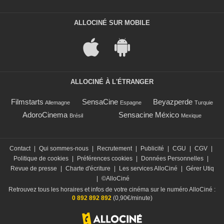
ALLOCINÉ SUR MOBILE
ALLOCINÉ À L'ÉTRANGER
Filmstarts
SensaCine
Beyazperde
Allemagne
Espagne
Turquie
AdoroCinema
Sensacine México
Brésil
Mexique
Contact
|
Qui sommes-nous
|
Recrutement
|
Publicité
|
CGU
|
CGV
|
Politique de cookies
|
Préférences cookies
|
Données Personnelles
|
Revue de presse
|
Charte d'écriture
|
Les services AlloCiné
|
Gérer Utiq
|
©AlloCiné
Retrouvez tous les horaires et infos de votre cinéma sur le numéro AlloCiné :
0 892 892 892
(0,90€/minute)