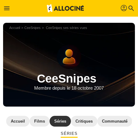
profil
menu
search
Accueil
CeeSnipes
CeeSnipes ses séries vues
CeeSnipes
Membre depuis le 18 octobre 2007
Accueil
Films
Séries
Critiques
Communauté
SÉRIES