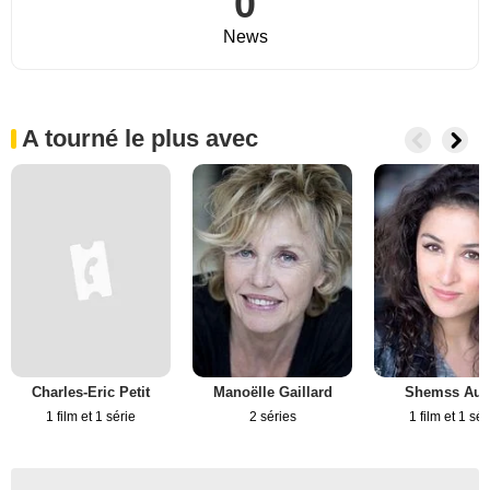
0
News
A tourné le plus avec
Charles-Eric Petit
Manoëlle Gaillard
Shemss Aud
1 film et 1 série
2 séries
1 film et 1 sér