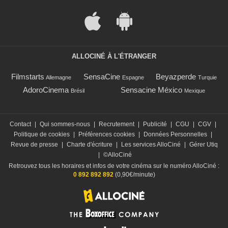
ALLOCINÉ À L'ÉTRANGER
Filmstarts
SensaCine
Beyazperde
Allemagne
Espagne
Turquie
AdoroCinema
Sensacine México
Brésil
Mexique
Contact
|
Qui sommes-nous
|
Recrutement
|
Publicité
|
CGU
|
CGV
|
Politique de cookies
|
Préférences cookies
|
Données Personnelles
|
Revue de presse
|
Charte d'écriture
|
Les services AlloCiné
|
Gérer Utiq
|
©AlloCiné
Retrouvez tous les horaires et infos de votre cinéma sur le numéro AlloCiné :
0 892 892 892
(0,90€/minute)