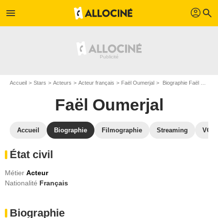
profil
menu
search
Accueil
Stars
Acteurs
Acteur français
Faël Oumerjal
Biographie Faël Oumerjal
Faël Oumerjal
Accueil
Biographie
Filmographie
Streaming
VOD,
État civil
Métier
Acteur
Nationalité
Français
Biographie