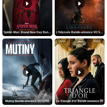
Spider-Man: Brand New Day Bande-annonce VO STFR
L'Odyssée Bande-annonce VO STFR
Mutiny Bande-annonce VO STFR
Le Triangle d'or Bande-annonce VF