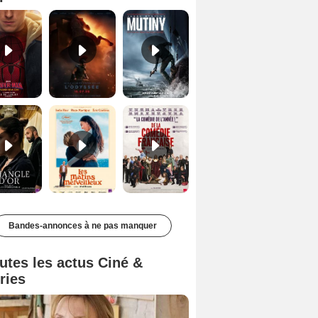
Le Triangle d'or Bande-annonce VF
Les Matins merveilleux Bande-annonce VF
De la Comédie-Française Teaser VF
Bandes-annonces à ne pas manquer
utes les actus Ciné &
ries