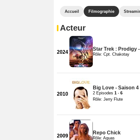
Accueil
Filmographie
Streami
Acteur
Star Trek : Prodigy 
2024
Rôle: Cpt. Chakotay
Big Love - Saison 4
2 Episodes
1
-
6
2010
Rôle: Jerry Flute
Repo Chick
2009
Rôle: Aguas