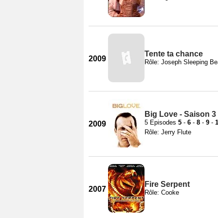
Tente ta chance
2009
Rôle: Joseph Sleeping Be
Big Love - Saison 3
5 Episodes
5
-
6
-
8
-
9
-
2009
Rôle: Jerry Flute
Fire Serpent
2007
Rôle: Cooke