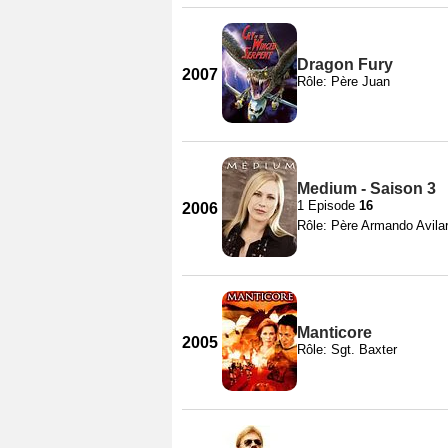
Dragon Fury
2007
Rôle: Père Juan
Medium - Saison 3
1 Episode
16
2006
Rôle: Père Armando Avila
Manticore
2005
Rôle: Sgt. Baxter