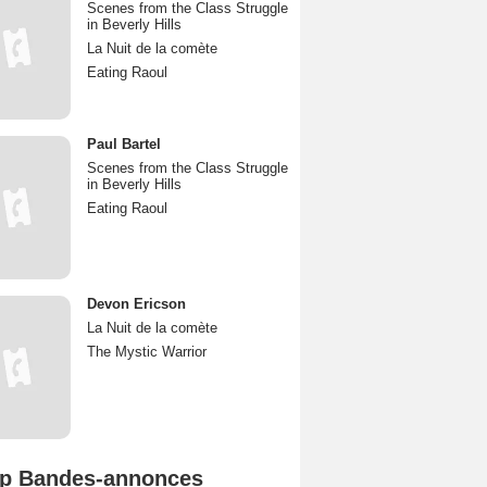
Scenes from the Class Struggle
in Beverly Hills
La Nuit de la comète
Eating Raoul
Paul Bartel
Scenes from the Class Struggle
in Beverly Hills
Eating Raoul
Devon Ericson
La Nuit de la comète
The Mystic Warrior
p Bandes-annonces
Spider-Man: Brand New Day Bande-annonce VO STFR
L'Odyssée Bande-annonce VO STFR
Mutiny Bande-annonce VO STFR