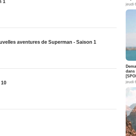
n 1
jeudi 
nouvelles aventures de Superman - Saison 1
Demai
dans 
[SPO
jeudi 
 10