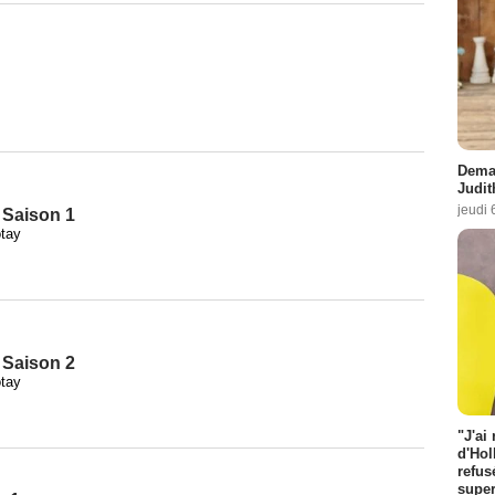
Demai
Judit
jeudi 
- Saison 1
tay
- Saison 2
tay
"J'ai
d'Hol
refus
super