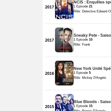
NCIS : Enquêtes spé
1 Episode
21
2017
Rôle: Detective Edward O
Sneaky Pete - Saiso
1 Episode
10
2017
Rôle: Frank
New York Unité Spéc
1 Episode
5
2016
Rôle: Mickey D'Angelo
Blue Bloods - Saiso
1 Episode
15
2015
Rôle: Ronnie D'Angelo