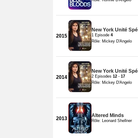
New York Unité Spéc
1 Episode
4
2015
Rôle: Mickey D'Angelo
New York Unité Spéc
2 Episodes
12
-
17
2014
Rôle: Mickey D'Angelo
Altered Minds
2013
Rôle: Leonard Shellner