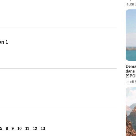
jeudi 
on 1
Demai
dans 
[SPO
jeudi 
5
-
8
-
9
-
10
-
11
-
12
-
13