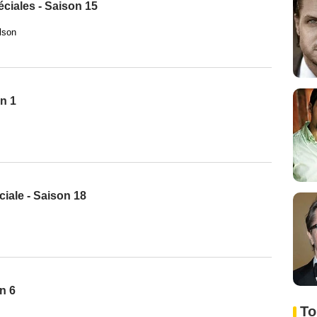
ciales - Saison 15
lson
n 1
iale - Saison 18
n 6
To