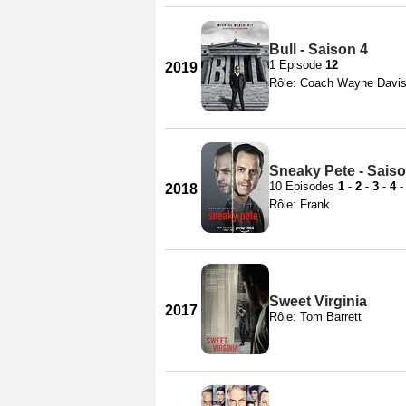
Bull - Saison 4
1 Episode
12
2019
Rôle: Coach Wayne Davi
Sneaky Pete - Saiso
10 Episodes
1
-
2
-
3
-
4
2018
Rôle: Frank
Sweet Virginia
2017
Rôle: Tom Barrett