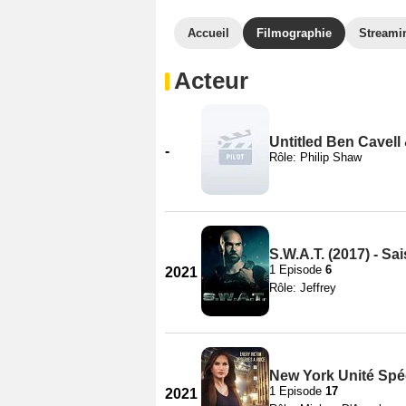
Accueil
Filmographie
Streami
Acteur
Untitled Ben Cavell 
-
Rôle: Philip Shaw
S.W.A.T. (2017) - Sa
1 Episode
6
2021
Rôle: Jeffrey
New York Unité Spéc
1 Episode
17
2021