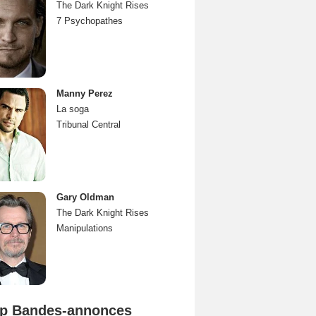
The Dark Knight Rises
7 Psychopathes
Manny Perez
La soga
Tribunal Central
Gary Oldman
The Dark Knight Rises
Manipulations
p Bandes-annonces
Spider-Man: Brand New Day Bande-annonce VO STFR
L'Odyssée Bande-annonce VO STFR
Mutiny Bande-annonce VO STFR