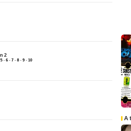
s
n 2
-
5
-
6
-
7
-
8
-
9
-
10
A 