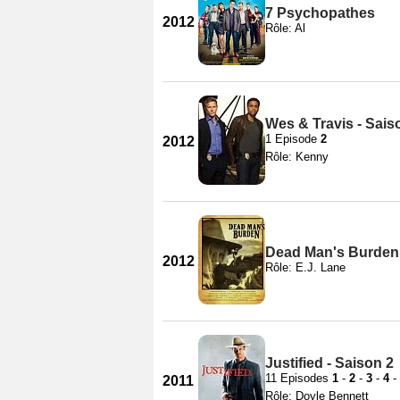
7 Psychopathes
2012
Rôle: Al
Wes & Travis - Sais
1 Episode
2
2012
Rôle: Kenny
Dead Man's Burden
2012
Rôle: E.J. Lane
Justified - Saison 2
11 Episodes
1
-
2
-
3
-
4
-
2011
Rôle: Doyle Bennett