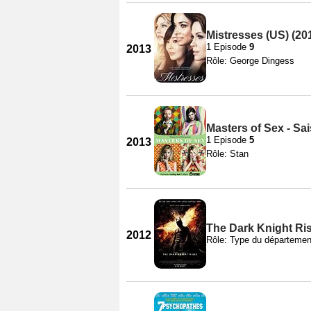
Mistresses (US) (201
1 Episode
9
2013
Rôle: George Dingess
Masters of Sex - Sa
1 Episode
5
2013
Rôle: Stan
The Dark Knight Ri
2012
Rôle: Type du département