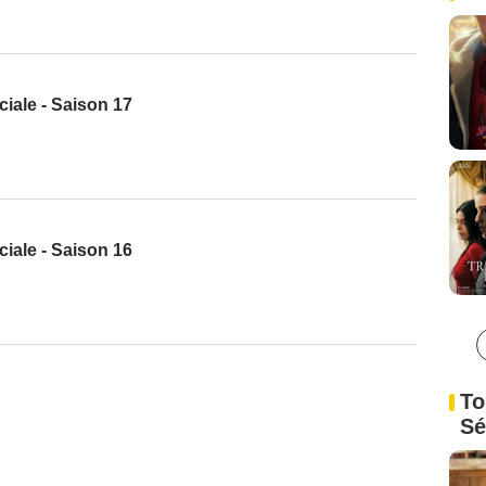
iale - Saison 17
iale - Saison 16
To
Sé