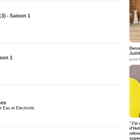
3) - Saison 1
Demai
Judit
ison 1
jeudi 
ses
 Eau et Electricité
"J'ai
d'Hol
refus
super