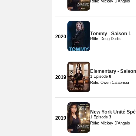
Rôle: Mickey D'Angelo
Tommy - Saison 1
2020
Rôle: Doug Dudik
Elementary - Saison
1 Episode
8
2019
Rôle: Owen Calabrissi
New York Unité Spéc
1 Episode
3
2019
Rôle: Mickey D'Angelo