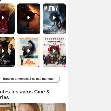
Le Triangle d'or Bande-annonce VF
Les Matins merveilleux Bande-annonce VF
De la Comédie-Française Teaser VF
Bandes-annonces à ne pas manquer
utes les actus Ciné &
ries