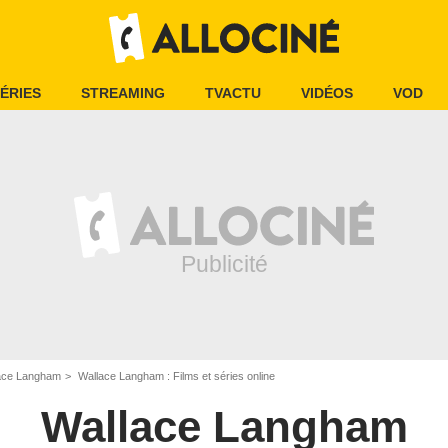
ÉRIES
STREAMING
TVACTU
VIDÉOS
VOD
ace Langham
Wallace Langham : Films et séries online
Wallace Langham