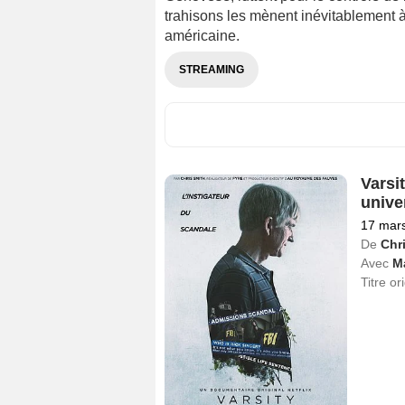
trahisons les mènent inévitablement à 
américaine.
STREAMING
Varsi
unive
17 mar
De
Chri
Avec
M
Titre or