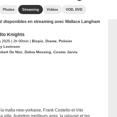
Photos
Streaming
Vidéos
VOD, DVD
 TV disponibles en streaming avec Wallace Langham
lto Knights
s 2025
|
2h 00min
|
Biopic
,
Drame
,
Policier
ry Levinson
bert De Niro
,
Debra Messing
,
Cosmo Jarvis
la mafia new-yorkaise, Frank Costello et Vito
 ville. Autrefois meilleurs amis, la jalousie et les