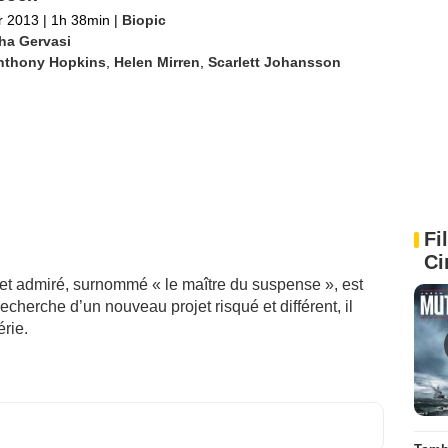
er 2013
|
1h 38min
|
Biopic
ha Gervasi
nthony Hopkins
,
Helen Mirren
,
Scarlett Johansson
Fi
Ci
 et admiré, surnommé « le maître du suspense », est
echerche d’un nouveau projet risqué et différent, il
érie.