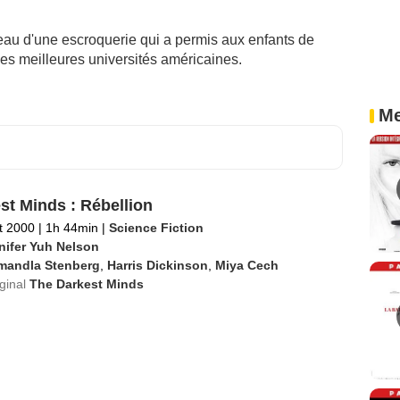
au d'une escroquerie qui a permis aux enfants de
 les meilleures universités américaines.
Me
st Minds : Rébellion
et 2000
|
1h 44min
|
Science Fiction
nifer Yuh Nelson
mandla Stenberg
,
Harris Dickinson
,
Miya Cech
iginal
The Darkest Minds