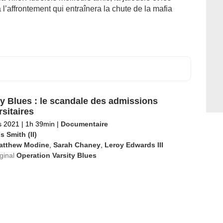
l’affrontement qui entraînera la chute de la mafia
ty Blues : le scandale des admissions
rsitaires
s 2021
|
1h 39min
|
Documentaire
s Smith (II)
atthew Modine
,
Sarah Chaney
,
Leroy Edwards III
iginal
Operation Varsity Blues