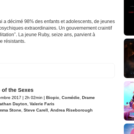
ui a décimé 98% des enfants et adolescents, de jeunes
psychiques extraordinaires. Un gouvernement craintif
itation". La jeune Ruby, seize ans, parvient à
e résistants.
e of the Sexes
embre 2017
|
2h 02min
|
Biopic
,
Comédie
,
Drame
athan Dayton
,
Valerie Faris
mma Stone
,
Steve Carell
,
Andrea Riseborough