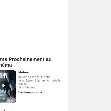
lms Prochainement au
néma
Mutiny
de Jean-François Richet
avec Jason Statham, Annabelle
Wallis
Film - Action
Bande-annonce