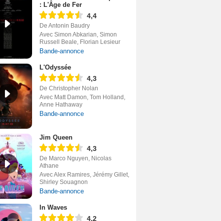
: L'Âge de Fer
4,4
De Antonin Baudry
Avec Simon Abkarian, Simon
Russell Beale, Florian Lesieur
Bande-annonce
L'Odyssée
4,3
De Christopher Nolan
Avec Matt Damon, Tom Holland,
Anne Hathaway
Bande-annonce
Jim Queen
4,3
De Marco Nguyen, Nicolas
Athane
Avec Alex Ramires, Jérémy Gillet,
Shirley Souagnon
Bande-annonce
In Waves
4,2