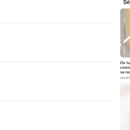
Sé
On lu
comiq
sa no
vendr