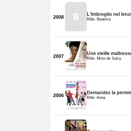
L'Imbroglio nel len
2008
Rôle: Beatrice
Une vieille maîtress
2007
Rôle: Mme de Solcy
Demandez la permis
2006
Rôle: Anna