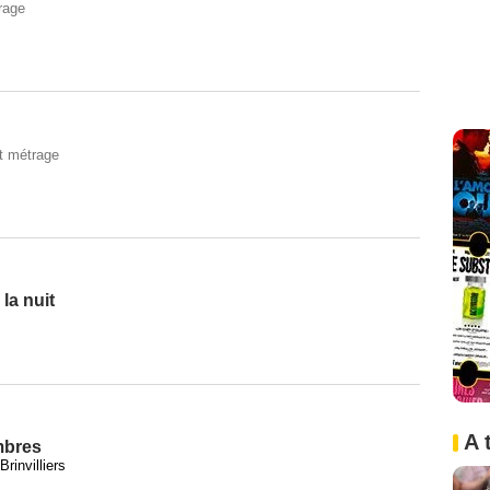
rage
t métrage
 la nuit
A 
mbres
rinvilliers