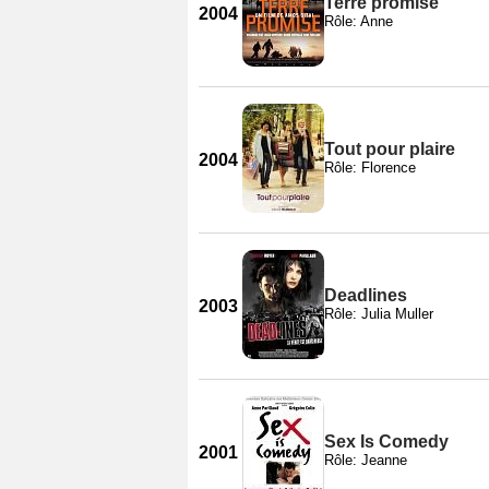
Terre promise
2004
Rôle: Anne
Tout pour plaire
2004
Rôle: Florence
Deadlines
2003
Rôle: Julia Muller
Sex Is Comedy
2001
Rôle: Jeanne