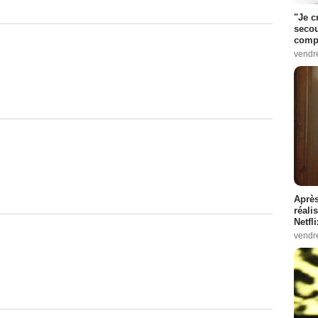
"Je c
secou
compo
vendr
Après
réali
Netfl
vendr