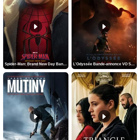
Spider-Man: Brand New Day Bande-annonce VO STFR
L'Odyssée Bande-annonce VO STFR