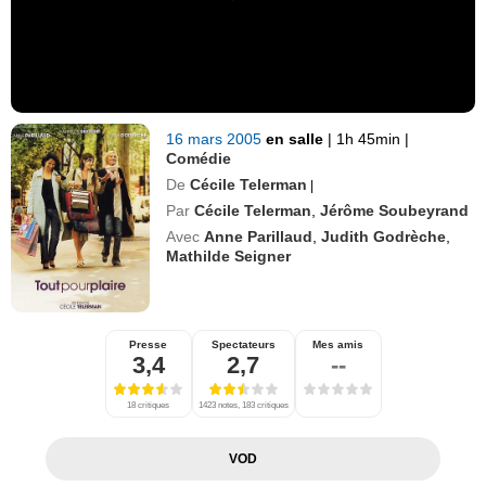
16 mars 2005
en salle
|
1h 45min
|
Comédie
De
Cécile Telerman
|
Par
Cécile Telerman
,
Jérôme Soubeyrand
Avec
Anne Parillaud
,
Judith Godrèche
,
Mathilde Seigner
Presse
Spectateurs
Mes amis
3,4
2,7
--
18 critiques
1423 notes, 183 critiques
VOD