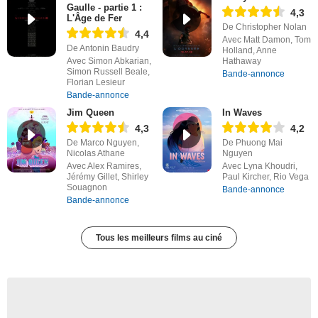
Gaulle - partie 1 :
4,3
L'Âge de Fer
De Christopher Nolan
4,4
Avec Matt Damon, Tom
De Antonin Baudry
Holland, Anne
Avec Simon Abkarian,
Hathaway
Simon Russell Beale,
Bande-annonce
Florian Lesieur
Bande-annonce
Jim Queen
In Waves
4,3
4,2
De Marco Nguyen,
De Phuong Mai
Nicolas Athane
Nguyen
Avec Alex Ramires,
Avec Lyna Khoudri,
Jérémy Gillet, Shirley
Paul Kircher, Rio Vega
Souagnon
Bande-annonce
Bande-annonce
Tous les meilleurs films au ciné