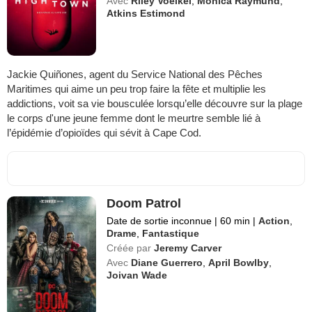
Avec
Riley Voelkel
,
Monica Raymund
,
Atkins Estimond
Jackie Quiñones, agent du Service National des Pêches
Maritimes qui aime un peu trop faire la fête et multiplie les
addictions, voit sa vie bousculée lorsqu’elle découvre sur la plage
le corps d'une jeune femme dont le meurtre semble lié à
l’épidémie d’opioïdes qui sévit à Cape Cod.
Doom Patrol
Date de sortie inconnue
|
60 min
|
Action
,
Drame
,
Fantastique
Créée par
Jeremy Carver
Avec
Diane Guerrero
,
April Bowlby
,
Joivan Wade