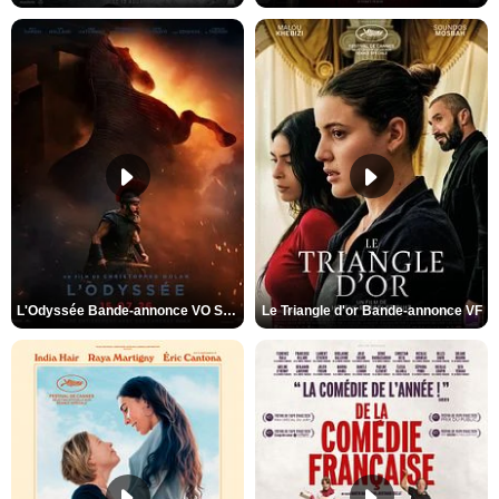
L'Odyssée Bande-annonce VO STFR
Le Triangle d'or Bande-annonce VF