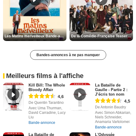
Les Matins merveilleux Bande-annonce VF
De la Comédie-Française Teaser VF
Bandes-annonces à ne pas manquer
Meilleurs films à l'affiche
Kill Bill: The Whole
La Bataille de
Bloody Affair
Gaulle - Partie 2 :
J’écris ton nom
4,6
4,5
De Quentin Tarantino
De Antonin Baudry
Avec Uma Thurman,
David Carradine, Lucy
Avec Simon Abkarian,
Liu
Niels Schneider,
Anamaria Vartolomei
Bande-annonce
Bande-annonce
La Bataille de
L'Odyssée