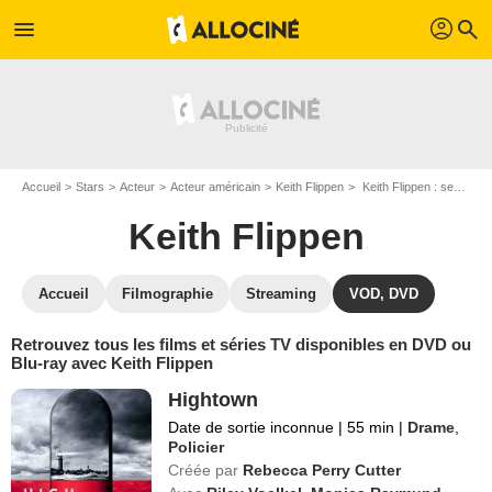
profil
menu
search
Accueil
Stars
Acteur
Acteur américain
Keith Flippen
Keith Flippen : ses Blu-Ray, DVD, VOD, SVOD
Keith Flippen
Accueil
Filmographie
Streaming
VOD, DVD
Retrouvez tous les films et séries TV disponibles en DVD ou
Blu-ray avec Keith Flippen
Hightown
Date de sortie inconnue
|
55 min
|
Drame
,
Policier
Créée par
Rebecca Perry Cutter