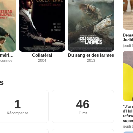
Demai
Judit
jeudi 
À l'aube de l'Amérique
Collatéral
Du sang et des larmes
inconnue
2004
2013
es
1
46
"J'ai
d'Hol
Récompense
Films
refus
super
jeudi 