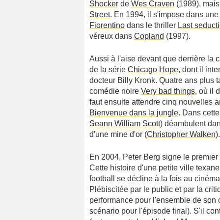
Shocker
de
Wes Craven
(1989), mais
Street
. En 1994, il s'impose dans un
Fiorentino
dans le thriller
Last seduct
véreux dans
Copland
(1997).
Aussi à l'aise devant que derrière la 
de la série
Chicago Hope
, dont il in
docteur Billy Kronk. Quatre ans plus t
comédie noire
Very bad things
, où il 
faut ensuite attendre cinq nouvelles 
Bienvenue dans la jungle
. Dans cette
Seann William Scott
) déambulent dans
d'une mine d'or (
Christopher Walken
).
En 2004, Peter Berg signe le premier 
Cette histoire d'une petite ville texane
football se décline à la fois au ciném
Plébiscitée par le public et par la cr
performance pour l'ensemble de son c
scénario pour l'épisode final). S'il c