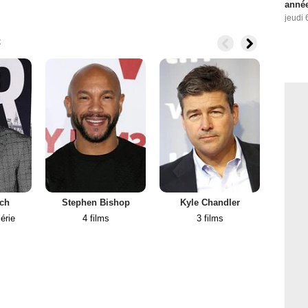
année
jeudi 
c
sch
Stephen Bishop
Kyle Chandler
J
érie
4 films
3 films