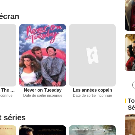
'écran
Quiet Victory : The Charlie Wedemeyer Story
Never on Tuesday
Les années copain
inconnue
Date de sortie inconnue
Date de sortie inconnue
To
Sé
t séries