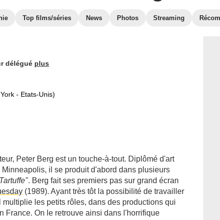
hie
Top films/séries
News
Photos
Streaming
Récom
ur délégué
plus
York - Etats-Unis)
cteur, Peter Berg est un touche-à-tout. Diplômé d'art
Minneapolis, il se produit d'abord dans plusieurs
Tartuffe"
. Berg fait ses premiers pas sur grand écran
uesday
(1989). Ayant très tôt la possibilité de travailler
il multiplie les petits rôles, dans des productions qui
n France. On le retrouve ainsi dans l'horrifique