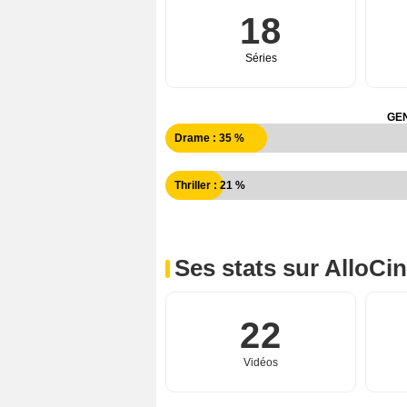
18
Séries
GEN
Drame : 35 %
Thriller : 21 %
Ses stats sur AlloCi
22
Vidéos