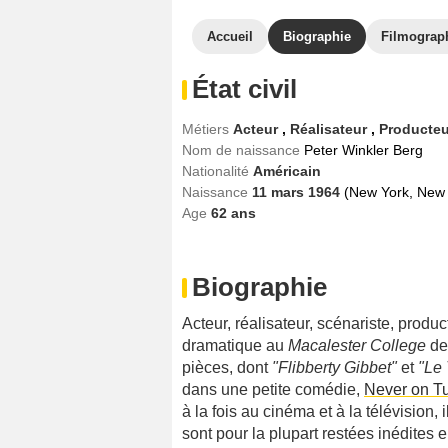
Accueil
Biographie
Filmograp
État civil
Métiers
Acteur
,
Réalisateur
,
Producte
Nom de naissance
Peter Winkler Berg
Nationalité
Américain
Naissance
11 mars 1964
(New York, New 
Age
62
ans
Biographie
Acteur, réalisateur, scénariste, produ
dramatique au
Macalester College
de 
pièces, dont
"Flibberty Gibbet"
et
"Le 
dans une petite comédie,
Never on T
à la fois au cinéma et à la télévision, 
sont pour la plupart restées inédites e