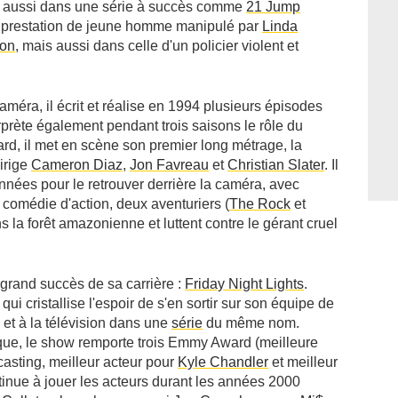
 aussi dans une série à succès comme
21 Jump
e prestation de jeune homme manipulé par
Linda
ion
, mais aussi dans celle d'un policier violent et
caméra, il écrit et réalise en 1994 plusieurs épisodes
terprète également pendant trois saisons le rôle du
ard, il met en scène son premier long métrage, la
dirige
Cameron Diaz
,
Jon Favreau
et
Christian Slater
. Il
années pour le retrouver derrière la caméra, avec
 comédie d'action, deux aventuriers (
The Rock
et
 la forêt amazonienne et luttent contre le gérant cruel
grand succès de sa carrière :
Friday Night Lights
.
 qui cristallise l'espoir de s'en sortir sur son équipe de
a et à la télévision dans une
série
du même nom.
itique, le show remporte trois Emmy Award (meilleure
asting, meilleur acteur pour
Kyle Chandler
et meilleur
ontinue à jouer les acteurs durant les années 2000