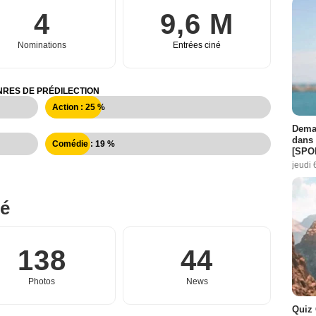
4
9,6 M
Nominations
Entrées ciné
RES DE PRÉDILECTION
Action : 25 %
Demai
dans 
Comédie : 19 %
[SPO
jeudi 
né
138
44
Photos
News
Quiz 