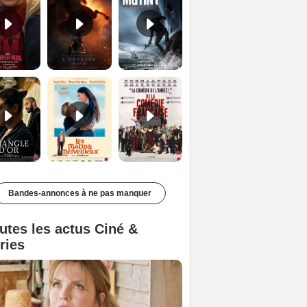
Le Triangle d'or Bande-annonce VF
Les Matins merveilleux Bande-annonce VF
De la Comédie-Française Teaser VF
Bandes-annonces à ne pas manquer
utes les actus Ciné &
ries