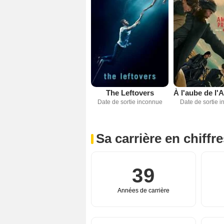
The Leftovers
Date de sortie inconnue
Date de sortie 
Sa carrière en chiffr
39
Années de carrière