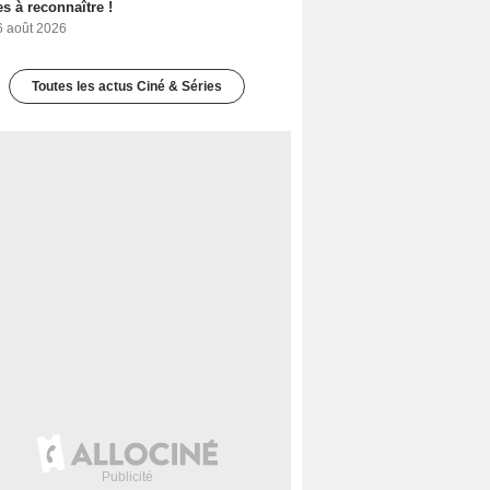
s à reconnaître !
6 août 2026
Toutes les actus Ciné & Séries
amie Foxx
Jeremy Piven
Michael Gaston
3 films
3 films
2 films et 1 série