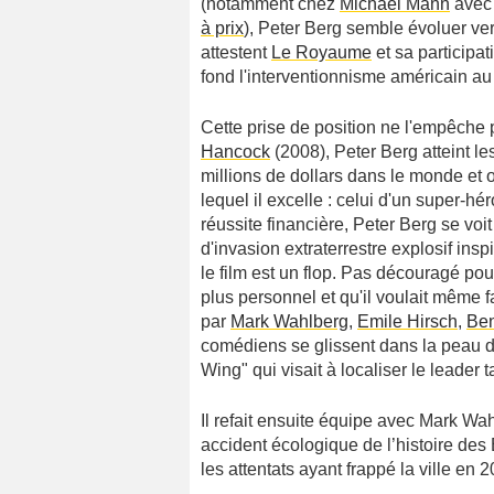
(notamment chez
Michael Mann
ave
à prix
), Peter Berg semble évoluer ve
attestent
Le Royaume
et sa participa
fond l'interventionnisme américain a
Cette prise de position ne l'empêche
Hancock
(2008), Peter Berg atteint le
millions de dollars dans le monde et o
lequel il excelle : celui d'un super-hé
réussite financière, Peter Berg se voi
d'invasion extraterrestre explosif insp
le film est un flop. Pas découragé pou
plus personnel et qu'il voulait même f
par
Mark Wahlberg
,
Emile Hirsch
,
Ben
comédiens se glissent dans la peau de
Wing" qui visait à localiser le leader
Il refait ensuite équipe avec Mark Wa
accident écologique de l’histoire des
les attentats ayant frappé la ville en 