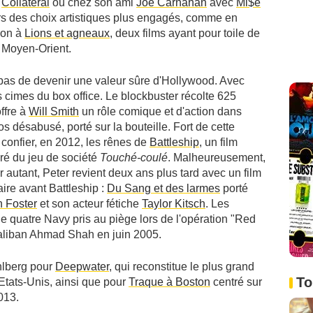
c
Collateral
ou chez son ami
Joe Carnahan
avec
Mi$e
rs des choix artistiques plus engagés, comme en
tion à
Lions et agneaux
, deux films ayant pour toile de
u Moyen-Orient.
 pas de devenir une valeur sûre d'Hollywood. Avec
s cimes du box office. Le blockbuster récolte 625
ffre à
Will Smith
un rôle comique et d'action dans
ros désabusé, porté sur la bouteille. Fort de cette
t confier, en 2012, les rênes de
Battleship
, un film
iré du jeu de société
Touché-coulé
. Malheureusement,
r autant, Peter revient deux ans plus tard avec un film
aire avant Battleship :
Du Sang et des larmes
porté
 Foster
et son acteur fétiche
Taylor Kitsch
. Les
 quatre Navy pris au piège lors de l'opération "Red
 taliban Ahmad Shah en juin 2005.
hlberg pour
Deepwater
, qui reconstitue le plus grand
To
 Etats-Unis, ainsi que pour
Traque à Boston
centré sur
2013.