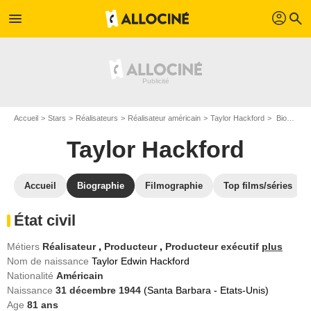
profil
menu
search
Accueil
Stars
Réalisateurs
Réalisateur américain
Taylor Hackford
Biographie Taylor Hackford
Taylor Hackford
Accueil
Biographie
Filmographie
Top films/séries
État civil
Métiers
Réalisateur
,
Producteur
,
Producteur exécutif
plus
Nom de naissance
Taylor Edwin Hackford
Nationalité
Américain
Naissance
31 décembre 1944
(Santa Barbara - Etats-Unis)
Age
81
ans