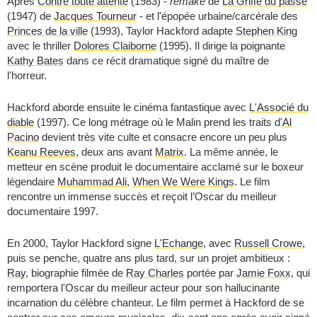
Après
Contre toute attente
(1983) -
remake
de
La Griffe du passé
(1947) de
Jacques Tourneur
- et l'épopée urbaine/carcérale des
Princes de la ville
(1993), Taylor Hackford adapte
Stephen King
avec le thriller
Dolores Claiborne
(1995). Il dirige la poignante
Kathy Bates
dans ce récit dramatique signé du maître de
l'horreur.
Hackford aborde ensuite le cinéma fantastique avec
L'Associé du
diable
(1997). Ce long métrage où le Malin prend les traits d'
Al
Pacino
devient très vite culte et consacre encore un peu plus
Keanu Reeves
, deux ans avant
Matrix
. La même année, le
metteur en scène produit le documentaire acclamé sur le boxeur
légendaire
Muhammad Ali
,
When We Were Kings
. Le film
rencontre un immense succès et reçoit l’Oscar du meilleur
documentaire 1997.
En 2000, Taylor Hackford signe
L'Echange
, avec
Russell Crowe
,
puis se penche, quatre ans plus tard, sur un projet ambitieux :
Ray
, biographie filmée de
Ray Charles
portée par
Jamie Foxx
, qui
remportera l'Oscar du meilleur acteur pour son hallucinante
incarnation du célèbre chanteur. Le film permet à Hackford de se