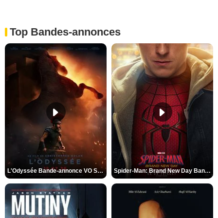
Top Bandes-annonces
L'Odyssée Bande-annonce VO STFR
Spider-Man: Brand New Day Bande-annonce VO STFR