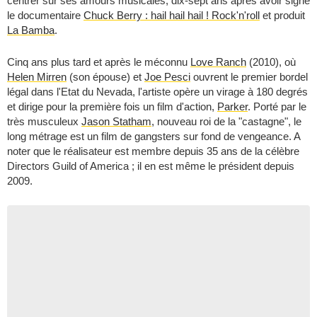
centrer sur ses amours musicales, dix-sept ans après avoir signé
le documentaire
Chuck Berry : hail hail hail ! Rock'n'roll
et produit
La Bamba
.
Cinq ans plus tard et après le méconnu
Love Ranch
(2010), où
Helen Mirren
(son épouse) et
Joe Pesci
ouvrent le premier bordel
légal dans l'Etat du Nevada, l'artiste opère un virage à 180 degrés
et dirige pour la première fois un film d'action,
Parker
. Porté par le
très musculeux
Jason Statham
, nouveau roi de la "castagne", le
long métrage est un film de gangsters sur fond de vengeance. A
noter que le réalisateur est membre depuis 35 ans de la célèbre
Directors Guild of America ; il en est même le président depuis
2009.