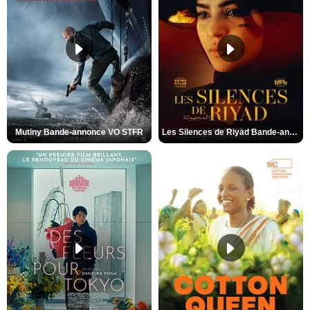
Mutiny Bande-annonce VO STFR
Les Silences de Riyad Bande-annonce VO STFR