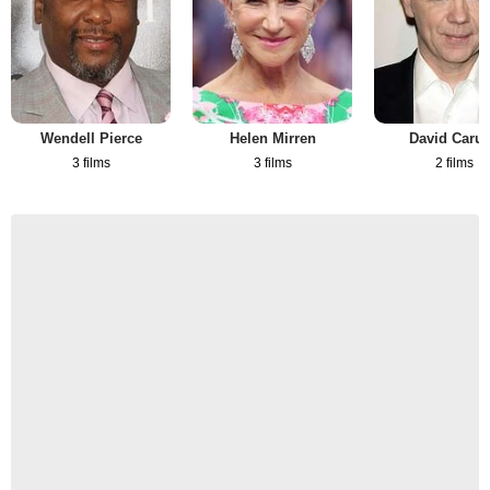
Wendell Pierce
Helen Mirren
David Caru
3 films
3 films
2 films