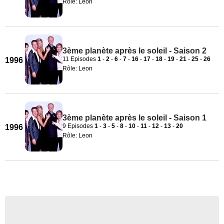
Rôle: Leon
3ème planète après le soleil - Saison 2
11 Episodes
1
-
2
-
6
-
7
-
16
-
17
-
18
-
19
-
21
-
25
-
26
1996
Rôle: Leon
3ème planète après le soleil - Saison 1
9 Episodes
1
-
3
-
5
-
8
-
10
-
11
-
12
-
13
-
20
1996
Rôle: Leon