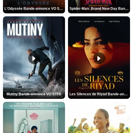
L'Odyssée Bande-annonce VO STFR
Spider-Man: Brand New Day Bande-annonce VO STFR
Mutiny Bande-annonce VO STFR
Les Silences de Riyad Bande-annonce VO STFR