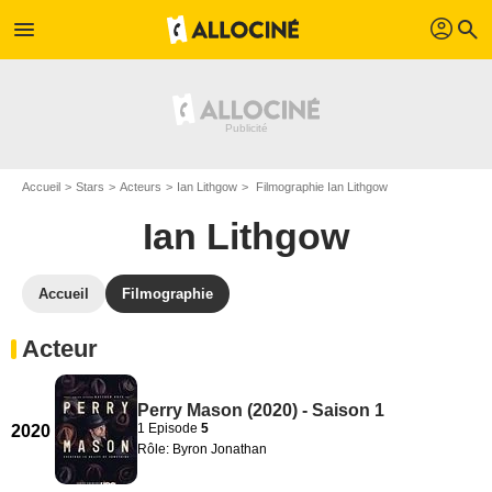
profil
menu
search
Accueil
Stars
Acteurs
Ian Lithgow
Filmographie Ian Lithgow
Ian Lithgow
Accueil
Filmographie
Acteur
Perry Mason (2020) - Saison 1
1 Episode
5
2020
Rôle: Byron Jonathan