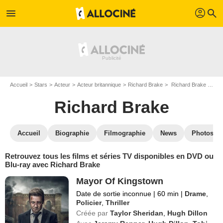
profil
menu
search
Accueil
Stars
Acteur
Acteur britannique
Richard Brake
Richard Brake : ses Blu-Ray, DVD, VOD, SVOD
Richard Brake
Accueil
Biographie
Filmographie
News
Photos
Retrouvez tous les films et séries TV disponibles en DVD ou
Blu-ray avec Richard Brake
Mayor Of Kingstown
Date de sortie inconnue
|
60 min
|
Drame
,
Policier
,
Thriller
Créée par
Taylor Sheridan
,
Hugh Dillon