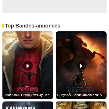
Top Bandes-annonces
Spider-Man: Brand New Day Bande-annonce VO STFR
L'Odyssée Bande-annonce VO STFR