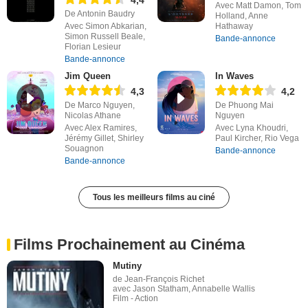
4,4
Avec Matt Damon, Tom
De Antonin Baudry
Holland, Anne
Avec Simon Abkarian,
Hathaway
Simon Russell Beale,
Bande-annonce
Florian Lesieur
Bande-annonce
Jim Queen
In Waves
4,3
4,2
De Marco Nguyen,
De Phuong Mai
Nicolas Athane
Nguyen
Avec Alex Ramires,
Avec Lyna Khoudri,
Jérémy Gillet, Shirley
Paul Kircher, Rio Vega
Souagnon
Bande-annonce
Bande-annonce
Tous les meilleurs films au ciné
Films Prochainement au Cinéma
Mutiny
de Jean-François Richet
avec Jason Statham, Annabelle Wallis
Film - Action