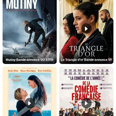
Mutiny Bande-annonce VO STFR
Le Triangle d'or Bande-annonce VF