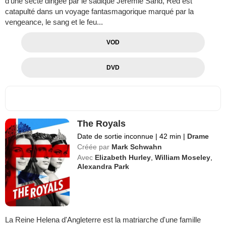
d'une secte dirigée par le sadique Jérémie Sand, Red est
catapulté dans un voyage fantasmagorique marqué par la
vengeance, le sang et le feu...
VOD
DVD
The Royals
Date de sortie inconnue
|
42 min
|
Drame
Créée par
Mark Schwahn
Avec
Elizabeth Hurley
,
William Moseley
,
Alexandra Park
La Reine Helena d'Angleterre est la matriarche d'une famille