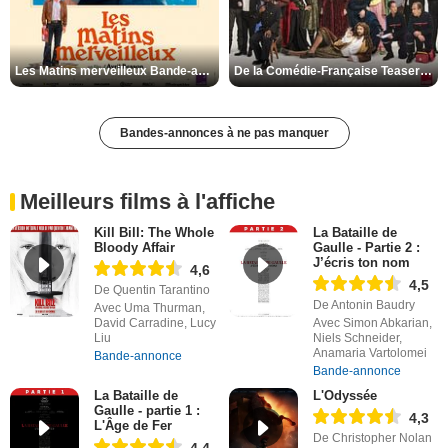
Les Matins merveilleux Bande-annonce VF
De la Comédie-Française Teaser VF
Bandes-annonces à ne pas manquer
Meilleurs films à l'affiche
Kill Bill: The Whole
La Bataille de
Bloody Affair
Gaulle - Partie 2 :
J’écris ton nom
4,6
4,5
De Quentin Tarantino
De Antonin Baudry
Avec Uma Thurman,
David Carradine, Lucy
Avec Simon Abkarian,
Liu
Niels Schneider,
Anamaria Vartolomei
Bande-annonce
Bande-annonce
La Bataille de
L'Odyssée
Gaulle - partie 1 :
4,3
L'Âge de Fer
De Christopher Nolan