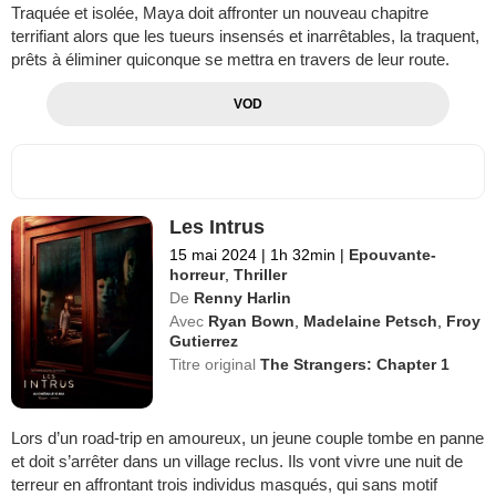
Traquée et isolée, Maya doit affronter un nouveau chapitre
terrifiant alors que les tueurs insensés et inarrêtables, la traquent,
prêts à éliminer quiconque se mettra en travers de leur route.
VOD
Les Intrus
15 mai 2024
|
1h 32min
|
Epouvante-
horreur
,
Thriller
De
Renny Harlin
Avec
Ryan Bown
,
Madelaine Petsch
,
Froy
Gutierrez
Titre original
The Strangers: Chapter 1
Lors d’un road-trip en amoureux, un jeune couple tombe en panne
et doit s’arrêter dans un village reclus. Ils vont vivre une nuit de
terreur en affrontant trois individus masqués, qui sans motif