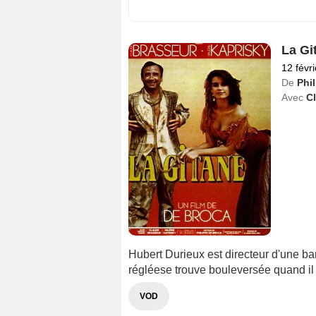
La Gi
12 févr
De
Phi
Avec
C
Hubert Durieux est directeur d'une ban
régléese trouve bouleversée quand il 
VOD