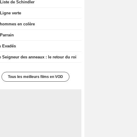
Liste de Schindler
Ligne verte
 hommes en colère
 Parrain
s Evadés
e Seigneur des anneaux : le retour du roi
Tous les meilleurs films en VOD