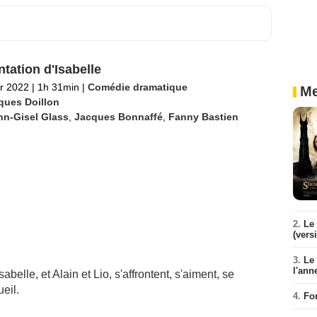
ntation d'Isabelle
er 2022
|
1h 31min
|
Comédie dramatique
Me
ques Doillon
nn-Gisel Glass
,
Jacques Bonnaffé
,
Fanny Bastien
2.
Le 
(vers
3.
Le
l'ann
elle, et Alain et Lio, s'affrontent, s'aiment, se
eil.
4.
Fo