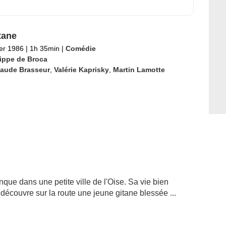
tane
ier 1986
|
1h 35min
|
Comédie
lippe de Broca
laude Brasseur
,
Valérie Kaprisky
,
Martin Lamotte
que dans une petite ville de l'Oise. Sa vie bien
découvre sur la route une jeune gitane blessée ...