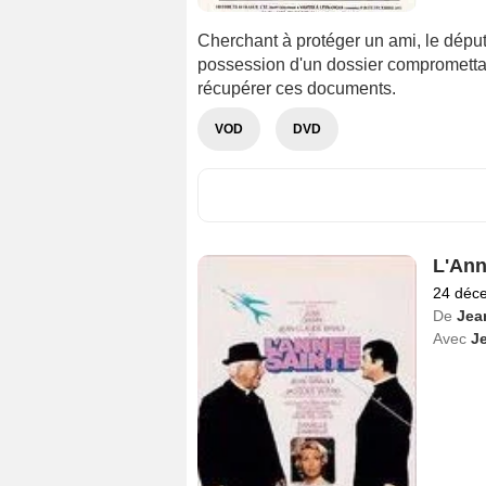
Cherchant à protéger un ami, le dépu
possession d'un dossier compromettan
récupérer ces documents.
VOD
DVD
L'Ann
24 déc
De
Jea
Avec
J