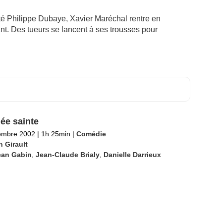
té Philippe Dubaye, Xavier Maréchal rentre en
t. Des tueurs se lancent à ses trousses pour
ée sainte
embre 2002
|
1h 25min
|
Comédie
n Girault
ean Gabin
,
Jean-Claude Brialy
,
Danielle Darrieux