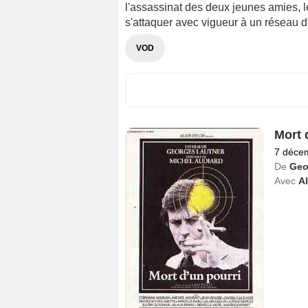
l'assassinat des deux jeunes amies, 
s'attaquer avec vigueur à un réseau de 
VOD
Mort 
7 déce
De
Geo
Avec
Al