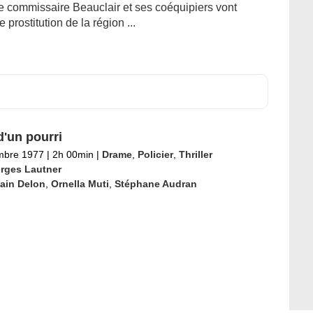
le commissaire Beauclair et ses coéquipiers vont
prostitution de la région ...
d'un pourri
mbre 1977
|
2h 00min
|
Drame
,
Policier
,
Thriller
rges Lautner
ain Delon
,
Ornella Muti
,
Stéphane Audran