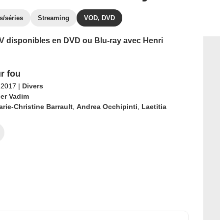
s/séries
Streaming
VOD, DVD
 TV disponibles en DVD ou Blu-ray avec Henri
r fou
l 2017
|
Divers
er Vadim
rie-Christine Barrault
,
Andrea Occhipinti
,
Laetitia