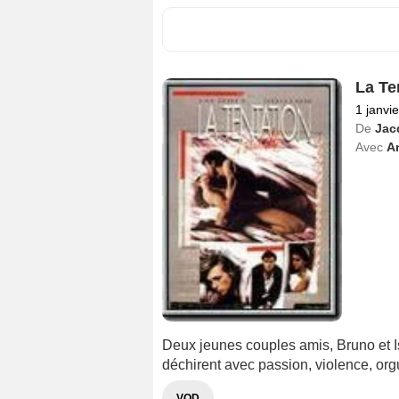
La Te
1 janvi
De
Jac
Avec
A
Deux jeunes couples amis, Bruno et Isab
déchirent avec passion, violence, orgu
VOD