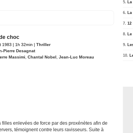
5.
La 
6.
La 
7.
12
8.
Le
 de choc
et 1983
|
1h 32min
|
Thriller
9.
Le
n-Pierre Desagnat
10.
L
erre Massimi
,
Chantal Nobel
,
Jean-Luc Moreau
 filles enlevées de force par des proxénètes afin de
pervers, témoignent contre leurs ravisseurs. Suite à