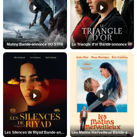
Mutiny Bande-annonce VO STFR
Le Triangle d'or Bande-annonce VF
Les Silences de Riyad Bande-annonce VO STFR
Les Matins merveilleux Bande-annonce VF