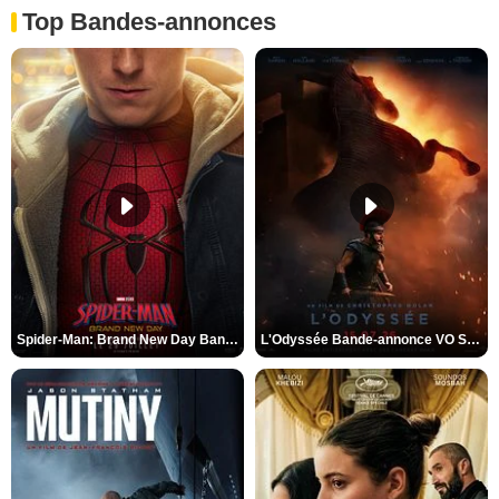
Top Bandes-annonces
Spider-Man: Brand New Day Bande-annonce VO STFR
L'Odyssée Bande-annonce VO STFR