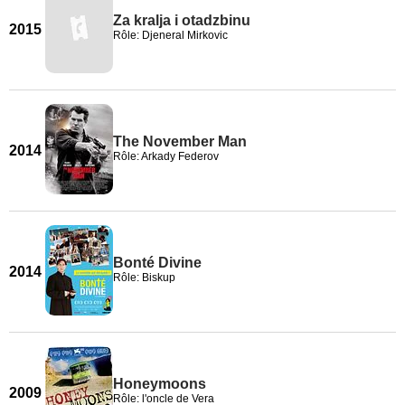
Za kralja i otadzbinu
2015
Rôle: Djeneral Mirkovic
The November Man
2014
Rôle: Arkady Federov
Bonté Divine
2014
Rôle: Biskup
Honeymoons
2009
Rôle: l'oncle de Vera