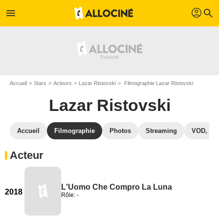
profil
menu
search
Accueil
Stars
Acteurs
Lazar Ristovski
Filmographie Lazar Ristovski
Lazar Ristovski
Accueil
Filmographie
Photos
Streaming
VOD, DV
Acteur
L'Uomo Che Compro La Luna
2018
Rôle: -