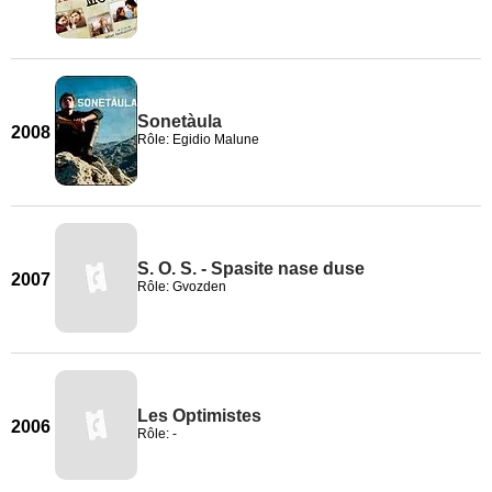
Sonetàula
2008
Rôle: Egidio Malune
S. O. S. - Spasite nase duse
2007
Rôle: Gvozden
Les Optimistes
2006
Rôle: -