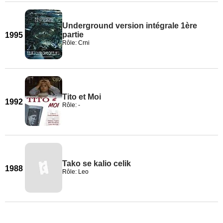
Underground version intégrale 1ère
partie
1995
Rôle: Crni
Tito et Moi
1992
Rôle: -
Tako se kalio celik
1988
Rôle: Leo