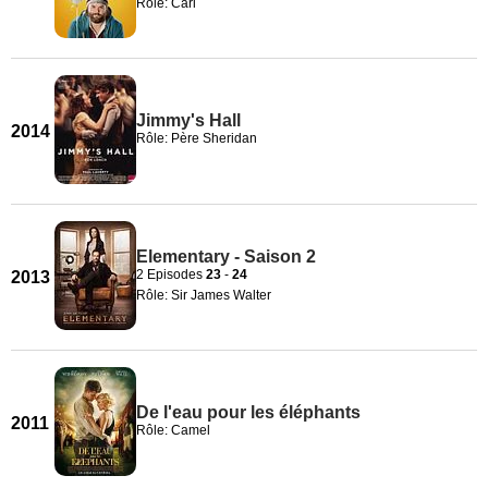
Rôle: Carl
Jimmy's Hall
2014
Rôle: Père Sheridan
Elementary - Saison 2
2 Episodes
23
-
24
2013
Rôle: Sir James Walter
De l'eau pour les éléphants
2011
Rôle: Camel