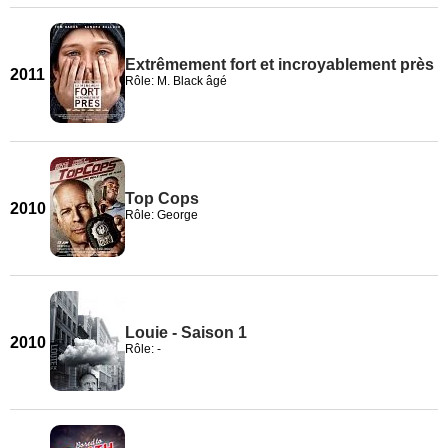
Extrêmement fort et incroyablement près
2011
Rôle: M. Black âgé
Top Cops
2010
Rôle: George
Louie - Saison 1
2010
Rôle: -