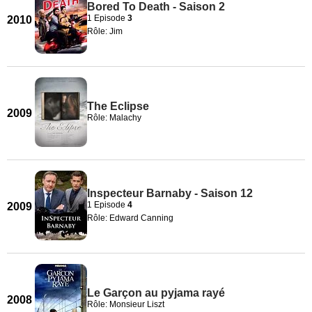
Bored To Death - Saison 2
1 Episode
3
2010
Rôle: Jim
The Eclipse
2009
Rôle: Malachy
Inspecteur Barnaby - Saison 12
1 Episode
4
2009
Rôle: Edward Canning
Le Garçon au pyjama rayé
2008
Rôle: Monsieur Liszt