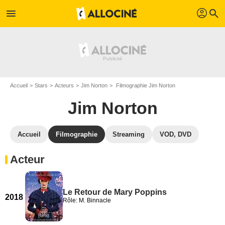
profil
menu
search
Accueil
Stars
Acteurs
Jim Norton
Filmographie Jim Norton
Jim Norton
Accueil
Filmographie
Streaming
VOD, DVD
Acteur
Le Retour de Mary Poppins
2018
Rôle: M. Binnacle