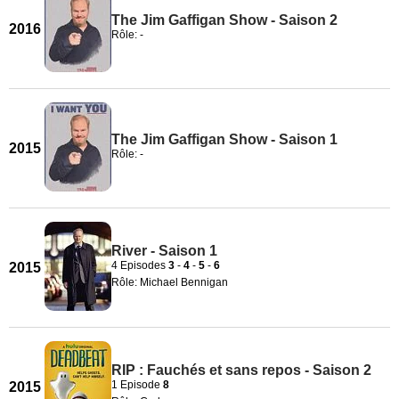
The Jim Gaffigan Show - Saison 2
2016
Rôle: -
The Jim Gaffigan Show - Saison 1
2015
Rôle: -
River - Saison 1
4 Episodes
3
-
4
-
5
-
6
2015
Rôle: Michael Bennigan
RIP : Fauchés et sans repos - Saison 2
1 Episode
8
2015