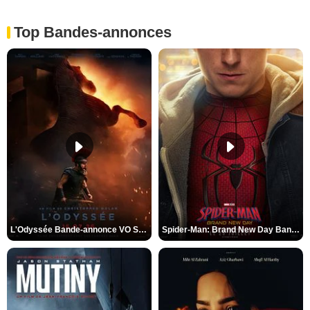
Top Bandes-annonces
L'Odyssée Bande-annonce VO STFR
Spider-Man: Brand New Day Bande-annonce VO STFR