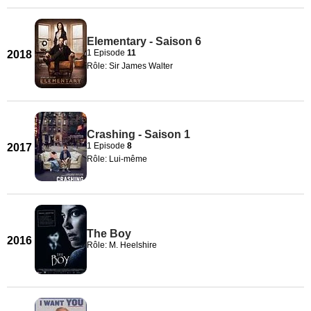
Elementary - Saison 6
1 Episode
11
2018
Rôle: Sir James Walter
Crashing - Saison 1
1 Episode
8
2017
Rôle: Lui-même
The Boy
2016
Rôle: M. Heelshire