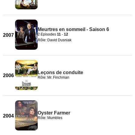
Meurtres en sommeil - Saison 6
2 Episodes
11
-
12
2007
Rôle: David Dusniak
Leçons de conduite
2006
Rôle: Mr. Finchman
Oyster Farmer
2004
Rôle: Mumbles