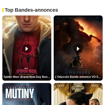
Top Bandes-annonces
Spider-Man: Brand New Day Bande-annonce VO STFR
L'Odyssée Bande-annonce VO STFR