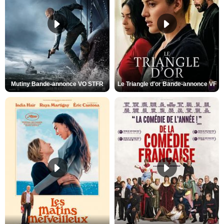
Mutiny Bande-annonce VO STFR
Le Triangle d'or Bande-annonce VF