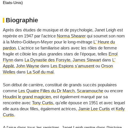
Etats-Unis)
Biographie
Après des études de musique et de psychologie, Janet Leigh est
repérée en 1947 par l'actrice
Norma Shearer
qui soumet son nom
à la Metro-Goldwyn-Meyer pour le long-métrage
L' Heure du
pardon
. L'actrice se familiarise alors avec les rôles de femme
fragile et côtoie les plus grandes stars de l'époque, telles
Errol
Flynn
dans
La Dynastie des Forsyte
,
James Stewart
dans
L'
Appât
,
John Wayne
dans
Les Espions s'amusent
ou
Orson
Welles
dans
La Soif du mal
.
Son début de carrière, constitué de grands succès populaires
comme
Les Quatre Filles du Dr March
,
Scaramouche
ou encore
Houdini le grand magicien
, est également marqué par sa
rencontre avec
Tony Curtis
, qu'elle épouse en 1951 et avec lequel
elle aura deux filles, également actrices,
Jamie Lee Curtis
et
Kelly
Curtis
.
A l'aise dans tous les registres, Janet Leigh rentre dans l'histoire