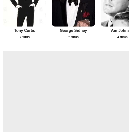
Tony Curtis
George Sidney
Van Johns
7 films
5 films
4 films