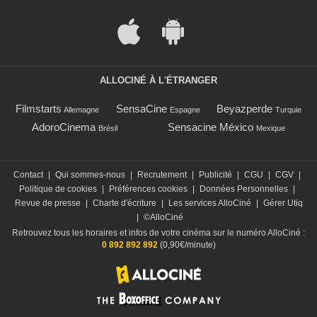
ALLOCINÉ À L'ÉTRANGER
Filmstarts
SensaCine
Beyazperde
Allemagne
Espagne
Turquie
AdoroCinema
Sensacine México
Brésil
Mexique
Contact
|
Qui sommes-nous
|
Recrutement
|
Publicité
|
CGU
|
CGV
|
Politique de cookies
|
Préférences cookies
|
Données Personnelles
|
Revue de presse
|
Charte d'écriture
|
Les services AlloCiné
|
Gérer Utiq
|
©AlloCiné
Retrouvez tous les horaires et infos de votre cinéma sur le numéro AlloCiné :
0 892 892 892
(0,90€/minute)