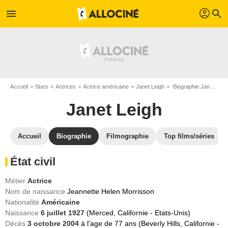
profil
menu
search
Accueil
Stars
Actrices
Actrice américaine
Janet Leigh
Biographie Janet Leigh
Janet Leigh
Accueil
Biographie
Filmographie
Top films/séries
État civil
Métier
Actrice
Nom de naissance
Jeannette Helen Morrisson
Nationalité
Américaine
Naissance
6 juillet 1927
(Merced, Californie - Etats-Unis)
Décès
3 octobre 2004
à l'age de 77 ans (Beverly Hills, Californie -