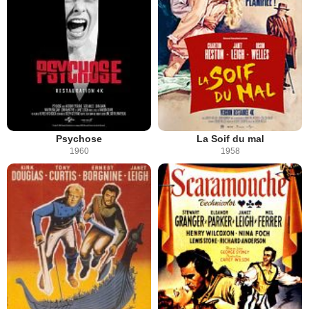
Psychose
La Soif du mal
1960
1958