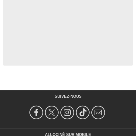
SUIVEZ-NOUS
ALLOCINÉ SUR MOBILE