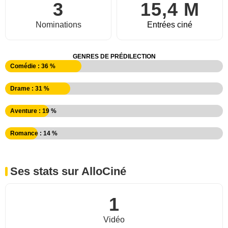
3
15,4 M
Nominations
Entrées ciné
GENRES DE PRÉDILECTION
Comédie : 36 %
Drame : 31 %
Aventure : 19 %
Romance : 14 %
Ses stats sur AlloCiné
1
Vidéo