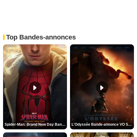
Top Bandes-annonces
Spider-Man: Brand New Day Bande-annonce VO STFR
L'Odyssée Bande-annonce VO STFR