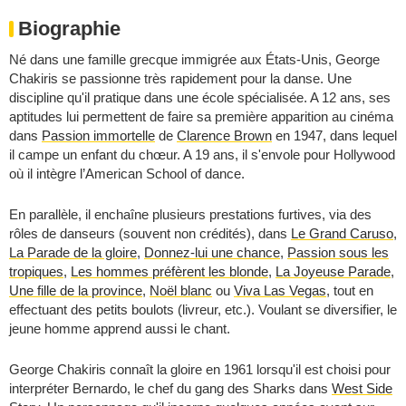
Biographie
Né dans une famille grecque immigrée aux États-Unis, George
Chakiris se passionne très rapidement pour la danse. Une
discipline qu'il pratique dans une école spécialisée. A 12 ans, ses
aptitudes lui permettent de faire sa première apparition au cinéma
dans
Passion immortelle
de
Clarence Brown
en 1947, dans lequel
il campe un enfant du chœur. A 19 ans, il s'envole pour Hollywood
où il intègre l’American School of dance.
En parallèle, il enchaîne plusieurs prestations furtives, via des
rôles de danseurs (souvent non crédités), dans
Le Grand Caruso
,
La Parade de la gloire
,
Donnez-lui une chance
,
Passion sous les
tropiques
,
Les hommes préfèrent les blonde
,
La Joyeuse Parade
,
Une fille de la province
,
Noël blanc
ou
Viva Las Vegas
, tout en
effectuant des petits boulots (livreur, etc.). Voulant se diversifier, le
jeune homme apprend aussi le chant.
George Chakiris connaît la gloire en 1961 lorsqu'il est choisi pour
interpréter Bernardo, le chef du gang des Sharks dans
West Side