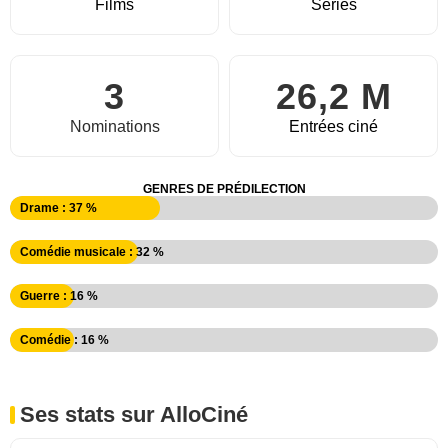
Films
Séries
3
26,2 M
Nominations
Entrées ciné
GENRES DE PRÉDILECTION
Drame : 37 %
Comédie musicale : 32 %
Guerre : 16 %
Comédie : 16 %
Ses stats sur AlloCiné