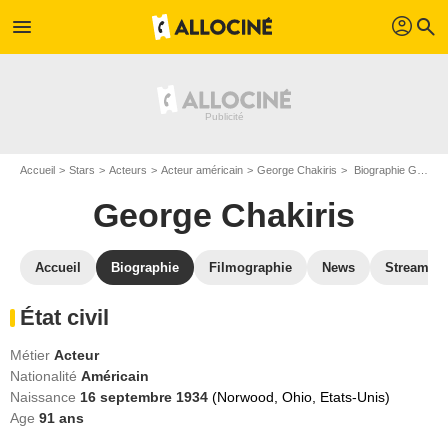
profil
menu
search
Accueil
Stars
Acteurs
Acteur américain
George Chakiris
Biographie George Chakiris
George Chakiris
Accueil
Biographie
Filmographie
News
Streamin
État civil
Métier
Acteur
Nationalité
Américain
Naissance
16 septembre 1934
(Norwood, Ohio, Etats-Unis)
Age
91
ans