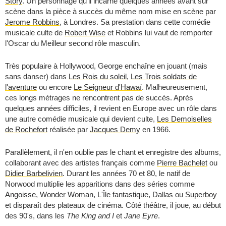
Story
. Un personnage qu'il incarne quelques années avant sur
scène dans la pièce à succès du même nom mise en scène par
Jerome Robbins
, à Londres. Sa prestation dans cette comédie
musicale culte de
Robert Wise
et Robbins lui vaut de remporter
l'Oscar du Meilleur second rôle masculin.
Très populaire à Hollywood, George enchaîne en jouant (mais
sans danser) dans
Les Rois du soleil
,
Les Trois soldats de
l'aventure
ou encore
Le Seigneur d'Hawaï
. Malheureusement,
ces longs métrages ne rencontrent pas de succès. Après
quelques années difficiles, il revient en Europe avec un rôle dans
une autre comédie musicale qui devient culte,
Les Demoiselles
de Rochefort
réalisée par
Jacques Demy
en 1966.
Parallèlement, il n'en oublie pas le chant et enregistre des albums,
collaborant avec des artistes français comme
Pierre Bachelet
ou
Didier Barbelivien
. Durant les années 70 et 80, le natif de
Norwood multiplie les apparitions dans des séries comme
Angoisse
,
Wonder Woman
,
L'Île fantastique
,
Dallas
ou
Superboy
et disparaît des plateaux de cinéma. Côté théâtre, il joue, au début
des 90's, dans les
The King and I
et
Jane Eyre
.