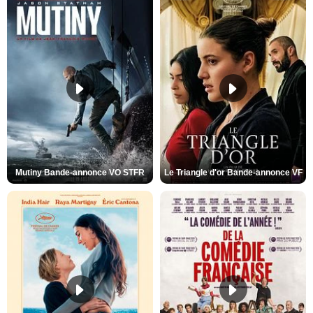
Mutiny Bande-annonce VO STFR
Le Triangle d'or Bande-annonce VF