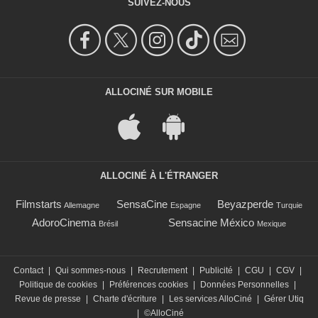
SUIVEZ-NOUS
ALLOCINÉ SUR MOBILE
ALLOCINÉ À L'ÉTRANGER
Filmstarts
SensaCine
Beyazperde
Allemagne
Espagne
Turquie
AdoroCinema
Sensacine México
Brésil
Mexique
Contact
|
Qui sommes-nous
|
Recrutement
|
Publicité
|
CGU
|
CGV
|
Politique de cookies
|
Préférences cookies
|
Données Personnelles
|
Revue de presse
|
Charte d'écriture
|
Les services AlloCiné
|
Gérer Utiq
|
©AlloCiné