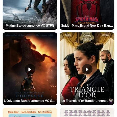
Mutiny Bande-annonce VO STFR
Spider-Man: Brand New Day Bande-annonce VO STFR
L'Odyssée Bande-annonce VO STFR
Le Triangle d'or Bande-annonce VF