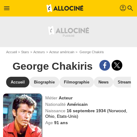
profil
menu
search
Accueil
Stars
Acteurs
Acteur américain
George Chakiris
George Chakiris
Accueil
Biographie
Filmographie
News
Streamin
Métier
Acteur
Nationalité
Américain
Naissance
16 septembre 1934
(Norwood,
Ohio, Etats-Unis)
Age
91
ans