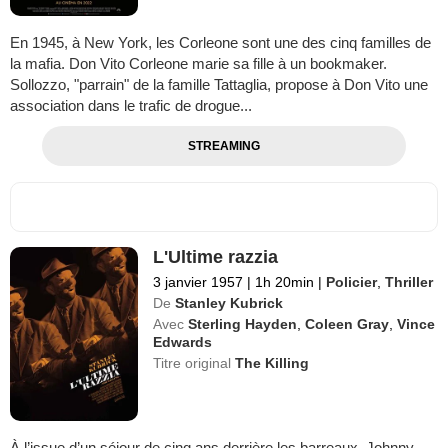
En 1945, à New York, les Corleone sont une des cinq familles de
la mafia. Don Vito Corleone marie sa fille à un bookmaker.
Sollozzo, "parrain" de la famille Tattaglia, propose à Don Vito une
association dans le trafic de drogue...
STREAMING
L'Ultime razzia
3 janvier 1957
|
1h 20min
|
Policier
,
Thriller
De
Stanley Kubrick
Avec
Sterling Hayden
,
Coleen Gray
,
Vince
Edwards
Titre original
The Killing
À l’issue d’un séjour de cinq ans derrière les barreaux, Johnny