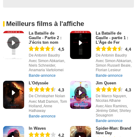
Meilleurs films à l'affiche
La Bataille de
La Bataille de
Gaulle - Partie 2 :
Gaulle - partie 1 :
J’écris ton nom
L'Âge de Fer
4,5
4,4
De Antonin Baudry
De Antonin Baudry
Avec Simon Abkarian,
Avec Simon Abkarian,
Niels Schneider,
Simon Russell Beale,
Anamaria Vartolomei
Florian Lesieur
Bande-annonce
Bande-annonce
L'Odyssée
Jim Queen
4,3
4,3
De Christopher Nolan
De Marco Nguyen,
Nicolas Athane
Avec Matt Damon, Tom
Holland, Anne
Avec Alex Ramires,
Hathaway
Jérémy Gillet, Shirley
Souagnon
Bande-annonce
Bande-annonce
In Waves
Spider-Man: Brand
New Day
4,2