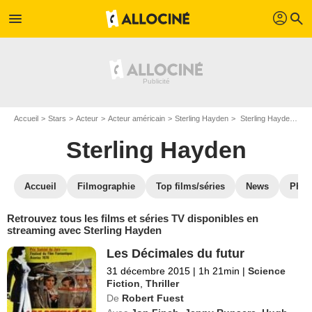
profil
menu
search
Accueil
Stars
Acteur
Acteur américain
Sterling Hayden
Sterling Hayden : Films et séries online
Sterling Hayden
Accueil
Filmographie
Top films/séries
News
Phot
Retrouvez tous les films et séries TV disponibles en
streaming avec Sterling Hayden
Les Décimales du futur
31 décembre 2015
|
1h 21min
|
Science
Fiction
,
Thriller
De
Robert Fuest