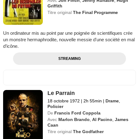
Avec
Jon Finch
,
Jenny Runacre
,
Hugh
Griffith
Titre original
The Final Programme
Un ordinateur mis au point par une poignée de scientifiques crée
un monstre hermaphrodite, nouvelle messie d'une société en mal
d’icône.
STREAMING
Le Parrain
18 octobre 1972
|
2h 55min
|
Drame
,
Policier
De
Francis Ford Coppola
Avec
Marlon Brando
,
Al Pacino
,
James
Caan
Titre original
The Godfather