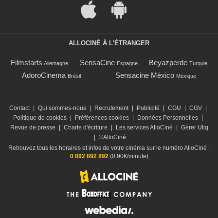
ALLOCINÉ À L'ÉTRANGER
Filmstarts
SensaCine
Beyazperde
Allemagne
Espagne
Turquie
AdoroCinema
Sensacine México
Brésil
Mexique
Contact
|
Qui sommes-nous
|
Recrutement
|
Publicité
|
CGU
|
CGV
|
Politique de cookies
|
Préférences cookies
|
Données Personnelles
|
Revue de presse
|
Charte d'écriture
|
Les services AlloCiné
|
Gérer Utiq
|
©AlloCiné
Retrouvez tous les horaires et infos de votre cinéma sur le numéro AlloCiné :
0 892 892 892
(0,90€/minute)