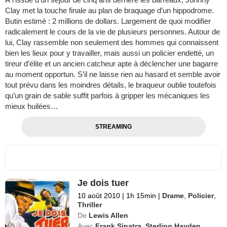
Clay met la touche finale au plan de braquage d’un hippodrome.
Butin estimé : 2 millions de dollars. Largement de quoi modifier
radicalement le cours de la vie de plusieurs personnes. Autour de
lui, Clay rassemble non seulement des hommes qui connaissent
bien les lieux pour y travailler, mais aussi un policier endetté, un
tireur d’élite et un ancien catcheur apte à déclencher une bagarre
au moment opportun. S’il ne laisse rien au hasard et semble avoir
tout prévu dans les moindres détails, le braqueur oublie toutefois
qu’un grain de sable suffit parfois à gripper les mécaniques les
mieux huilées…
STREAMING
Je dois tuer
10 août 2010
|
1h 15min
|
Drame
,
Policier
,
Thriller
De
Lewis Allen
Avec
Frank Sinatra
,
Sterling Hayden
,