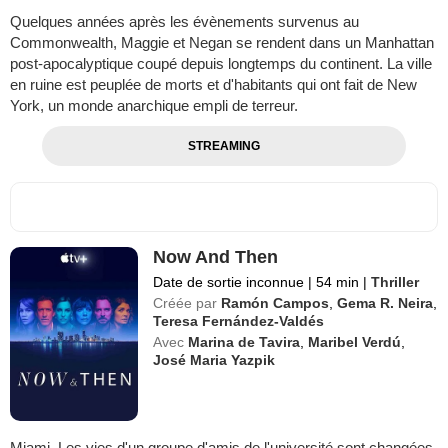
Quelques années après les évènements survenus au
Commonwealth, Maggie et Negan se rendent dans un Manhattan
post-apocalyptique coupé depuis longtemps du continent. La ville
en ruine est peuplée de morts et d'habitants qui ont fait de New
York, un monde anarchique empli de terreur.
STREAMING
Now And Then
Date de sortie inconnue
|
54 min
|
Thriller
Créée par
Ramón Campos
,
Gema R. Neira
,
Teresa Fernández-Valdés
Avec
Marina de Tavira
,
Maribel Verdú
,
José Maria Yazpik
Miami. Les vies d'un groupe d'amis de l'université sont changées