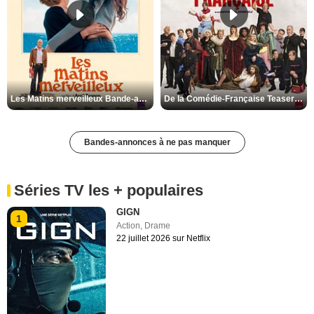
Les Matins merveilleux Bande-annonce VF
De la Comédie-Française Teaser VF
Bandes-annonces à ne pas manquer
Séries TV les + populaires
GIGN
1
Action
,
Drame
22 juillet 2026 sur Netflix