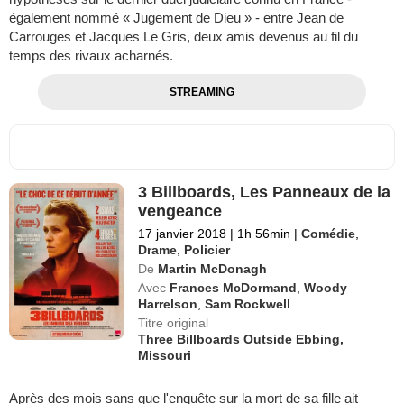
également nommé « Jugement de Dieu » - entre Jean de
Carrouges et Jacques Le Gris, deux amis devenus au fil du
temps des rivaux acharnés.
STREAMING
3 Billboards, Les Panneaux de la
vengeance
17 janvier 2018
|
1h 56min
|
Comédie
,
Drame
,
Policier
De
Martin McDonagh
Avec
Frances McDormand
,
Woody
Harrelson
,
Sam Rockwell
Titre original
Three Billboards Outside Ebbing,
Missouri
Après des mois sans que l'enquête sur la mort de sa fille ait