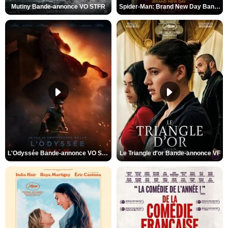
Mutiny Bande-annonce VO STFR
Spider-Man: Brand New Day Bande-annonce VO STFR
L'Odyssée Bande-annonce VO STFR
Le Triangle d'or Bande-annonce VF