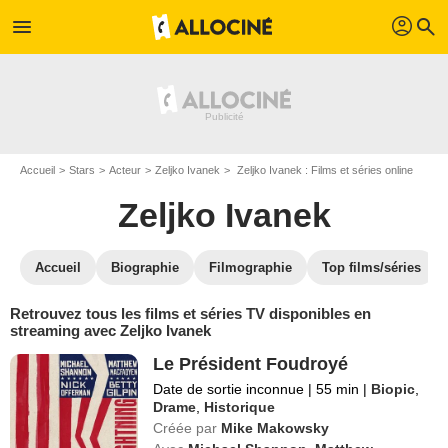
profil
menu
search
Accueil
Stars
Acteur
Zeljko Ivanek
Zeljko Ivanek : Films et séries online
Zeljko Ivanek
Accueil
Biographie
Filmographie
Top films/séries
Retrouvez tous les films et séries TV disponibles en
streaming avec Zeljko Ivanek
Le Président Foudroyé
Date de sortie inconnue
|
55 min
|
Biopic
,
Drame
,
Historique
Créée par
Mike Makowsky