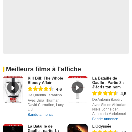
Meilleurs films à l'affiche
Kill Bill: The Whole
La Bataille de
Bloody Affair
Gaulle - Partie 2 :
J’écris ton nom
4,6
4,5
De Quentin Tarantino
De Antonin Baudry
Avec Uma Thurman,
David Carradine, Lucy
Avec Simon Abkarian,
Liu
Niels Schneider,
Anamaria Vartolomei
Bande-annonce
Bande-annonce
La Bataille de
L'Odyssée
Gaulle - partie 1 :