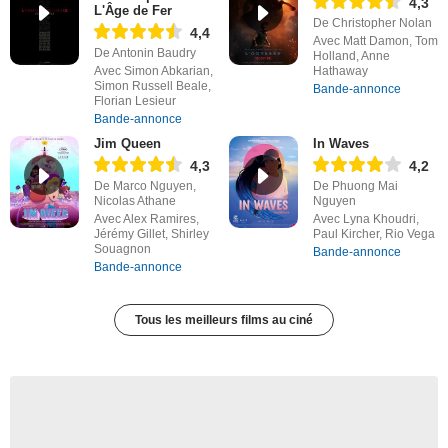
4,3
L'Âge de Fer
De Christopher Nolan
4,4
Avec Matt Damon, Tom
De Antonin Baudry
Holland, Anne
Avec Simon Abkarian,
Hathaway
Simon Russell Beale,
Bande-annonce
Florian Lesieur
Bande-annonce
Jim Queen
In Waves
4,3
4,2
De Marco Nguyen,
De Phuong Mai
Nicolas Athane
Nguyen
Avec Alex Ramires,
Avec Lyna Khoudri,
Jérémy Gillet, Shirley
Paul Kircher, Rio Vega
Souagnon
Bande-annonce
Bande-annonce
Tous les meilleurs films au ciné