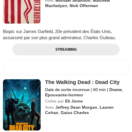
Avec
Michael Shannon
,
Matthew
Macfadyen
,
Nick Offerman
Biopic sur James Garfield, 20e président des États-Unis,
assassiné par son plus grand admirateur, Charles Guiteau.
STREAMING
The Walking Dead : Dead City
Date de sortie inconnue
|
60 min
|
Drame
,
Epouvante-horreur
Créée par
Eli Jorne
Avec
Jeffrey Dean Morgan
,
Lauren
Cohan
,
Gaius Charles