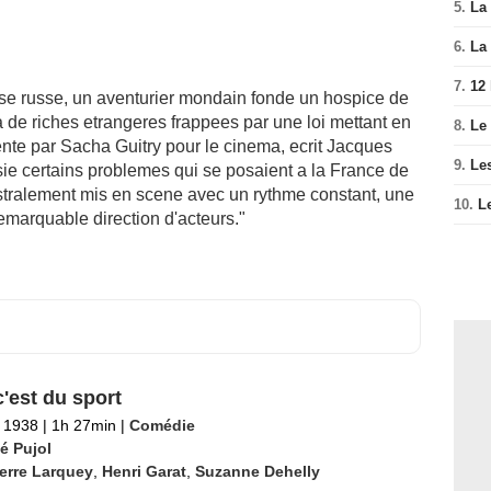
5.
La 
6.
La 
7.
12
se russe, un aventurier mondain fonde un hospice de
a de riches etrangeres frappees par une loi mettant en
8.
Le
nte par Sacha Guitry pour le cinema, ecrit Jacques
9.
Le
isie certains problemes qui se posaient a la France de
stralement mis en scene avec un rythme constant, une
10.
L
emarquable direction d'acteurs."
c'est du sport
 1938
|
1h 27min
|
Comédie
é Pujol
erre Larquey
,
Henri Garat
,
Suzanne Dehelly