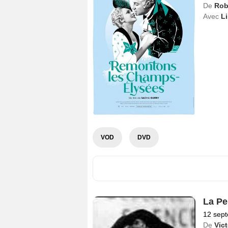
De
Rob
Avec
Li
VOD
DVD
La Pe
12 sep
De
Vic