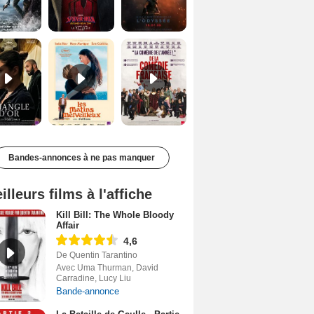
Le Triangle d'or Bande-annonce VF
Les Matins merveilleux Bande-annonce VF
De la Comédie-Française Teaser VF
Bandes-annonces à ne pas manquer
illeurs films à l'affiche
Kill Bill: The Whole Bloody
Affair
4,6
De Quentin Tarantino
Avec Uma Thurman, David
Carradine, Lucy Liu
Bande-annonce