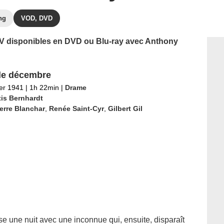
ng
VOD, DVD
 TV disponibles en DVD ou Blu-ray avec Anthony
de décembre
ier 1941
|
1h 22min
|
Drame
tis Bernhardt
erre Blanchar
,
Renée Saint-Cyr
,
Gilbert Gil
se une nuit avec une inconnue qui, ensuite, disparaît