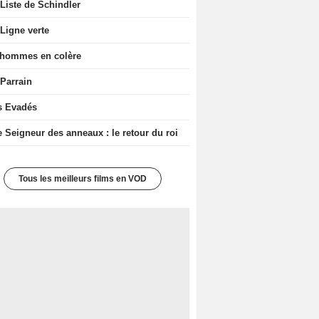
Liste de Schindler
Ligne verte
 hommes en colère
 Parrain
s Evadés
e Seigneur des anneaux : le retour du roi
Tous les meilleurs films en VOD