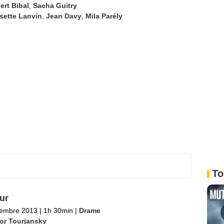
ert Bibal
,
Sacha Guitry
sette Lanvin
,
Jean Davy
,
Mila Parély
To
ur
tembre 2013
|
1h 30min
|
Drame
tor Tourjansky