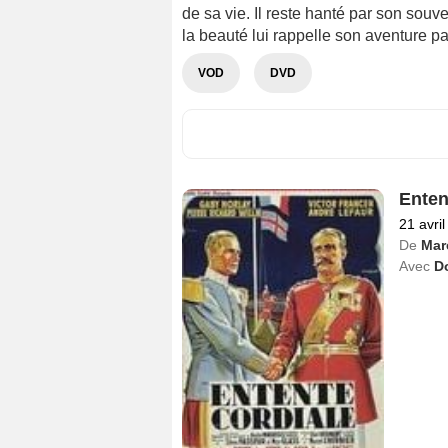
de sa vie. Il reste hanté par son souve
la beauté lui rappelle son aventure p
VOD
DVD
Enten
21 avri
De
Marc
Avec
Do