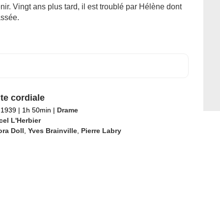
nir. Vingt ans plus tard, il est troublé par Hélène dont
assée.
te cordiale
l 1939
|
1h 50min
|
Drame
el L'Herbier
ra Doll
,
Yves Brainville
,
Pierre Labry