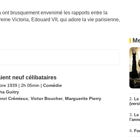
ont brusquement envenimé les rapports entre la
 reine Victoria, Edouard VII, qui adore la vie parisienne,
Me
aient neuf célibataires
bre 1939
|
2h 05min
|
Comédie
ha Guitry
enri Crémieux
,
Victor Boucher
,
Marguerite Pierry
2.
Le 
(vers
3.
Le
l'ann
4.
Fo