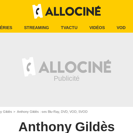
ÉRIES
STREAMING
TVACTU
VIDÉOS
VOD
y Gildès
Anthony Gildès : ses Blu-Ray, DVD, VOD, SVOD
Anthony Gildès