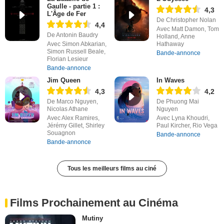
Gaulle - partie 1 :
4,3
L'Âge de Fer
De Christopher Nolan
4,4
Avec Matt Damon, Tom
De Antonin Baudry
Holland, Anne
Avec Simon Abkarian,
Hathaway
Simon Russell Beale,
Bande-annonce
Florian Lesieur
Bande-annonce
Jim Queen
In Waves
4,3
4,2
De Marco Nguyen,
De Phuong Mai
Nicolas Athane
Nguyen
Avec Alex Ramires,
Avec Lyna Khoudri,
Jérémy Gillet, Shirley
Paul Kircher, Rio Vega
Souagnon
Bande-annonce
Bande-annonce
Tous les meilleurs films au ciné
Films Prochainement au Cinéma
Mutiny