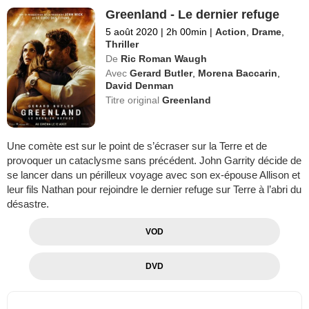
Greenland - Le dernier refuge
5 août 2020
|
2h 00min
|
Action
,
Drame
,
Thriller
De
Ric Roman Waugh
Avec
Gerard Butler
,
Morena Baccarin
,
David Denman
Titre original
Greenland
Une comète est sur le point de s’écraser sur la Terre et de
provoquer un cataclysme sans précédent. John Garrity décide de
se lancer dans un périlleux voyage avec son ex-épouse Allison et
leur fils Nathan pour rejoindre le dernier refuge sur Terre à l’abri du
désastre.
VOD
DVD