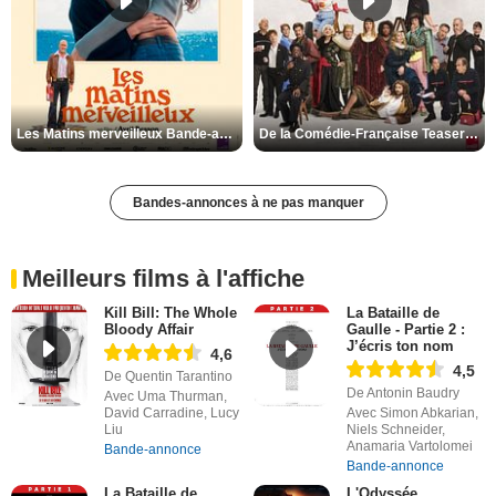
Les Matins merveilleux Bande-annonce VF
De la Comédie-Française Teaser VF
Bandes-annonces à ne pas manquer
Meilleurs films à l'affiche
Kill Bill: The Whole
La Bataille de
Bloody Affair
Gaulle - Partie 2 :
J’écris ton nom
4,6
4,5
De Quentin Tarantino
De Antonin Baudry
Avec Uma Thurman,
David Carradine, Lucy
Avec Simon Abkarian,
Liu
Niels Schneider,
Anamaria Vartolomei
Bande-annonce
Bande-annonce
La Bataille de
L'Odyssée