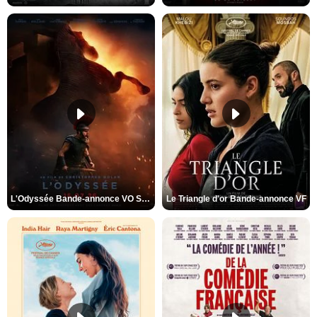
L'Odyssée Bande-annonce VO STFR
Le Triangle d'or Bande-annonce VF