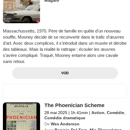
Magaro
Massachussetts, 1970. Père de famille en quête d'un nouveau
souffle, Mooney décide de se reconvertir dans le trafic d'œuvres
d'art. Avec deux complices, il s'introduit dans un musée et dérobe
des tableaux. Mais la réalité le rattrape : écouler les œuvres
s’avère compliqué. Traqué, Mooney entame alors une cavale
sans retour.
VOD
The Phoenician Scheme
28 mai 2025
|
1h 41min
|
Action
,
Comédie
,
Comédie dramatique
De
Wes Anderson
Avec
Benicio Del Toro
,
Mia Threapleton
,