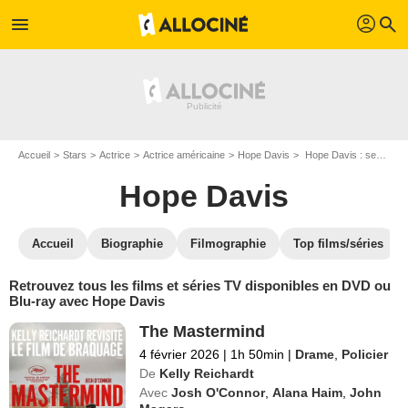
profil
menu
search
Accueil
Stars
Actrice
Actrice américaine
Hope Davis
Hope Davis : ses Blu-Ray, DVD, VOD, SVOD
Hope Davis
Accueil
Biographie
Filmographie
Top films/séries
Retrouvez tous les films et séries TV disponibles en DVD ou
Blu-ray avec Hope Davis
The Mastermind
4 février 2026
|
1h 50min
|
Drame
,
Policier
De
Kelly Reichardt
Avec
Josh O'Connor
,
Alana Haim
,
John