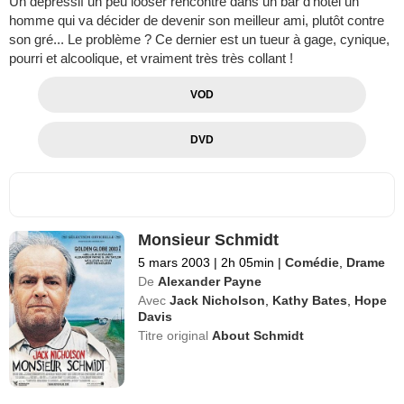
Un dépressif un peu looser rencontre dans un bar d'hôtel un
homme qui va décider de devenir son meilleur ami, plutôt contre
son gré... Le problème ? Ce dernier est un tueur à gage, cynique,
pourri et alcoolique, et vraiment très très collant !
VOD
DVD
Monsieur Schmidt
5 mars 2003
|
2h 05min
|
Comédie
,
Drame
De
Alexander Payne
Avec
Jack Nicholson
,
Kathy Bates
,
Hope
Davis
Titre original
About Schmidt