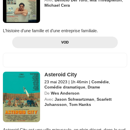
Michael Cera
L’histoire d’une famille et d’une entreprise familiale.
VOD
Asteroid City
23 mai 2023
|
1h 46min
|
Comédie
,
Comédie dramatique
,
Drame
De
Wes Anderson
Avec
Jason Schwartzman
,
Scarlett
Johansson
,
Tom Hanks
Asteroid City est une ville minuscule, en plein désert, dans le sud-