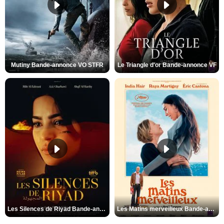
Mutiny Bande-annonce VO STFR
Le Triangle d'or Bande-annonce VF
Les Silences de Riyad Bande-annonce VO STFR
Les Matins merveilleux Bande-annonce VF