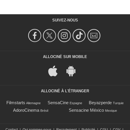
SUIVEZ-NOUS
ALLOCINÉ SUR MOBILE
ALLOCINÉ À L'ÉTRANGER
Filmstarts
SensaCine
Beyazperde
Allemagne
Espagne
Turquie
AdoroCinema
Sensacine México
Brésil
Mexique
Contact
|
Qui sommes-nous
|
Recrutement
|
Publicité
|
CGU
|
CGV
|