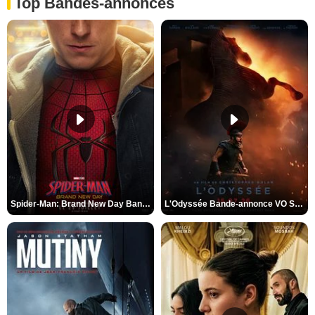
Top Bandes-annonces
Spider-Man: Brand New Day Bande-annonce VO STFR
L'Odyssée Bande-annonce VO STFR