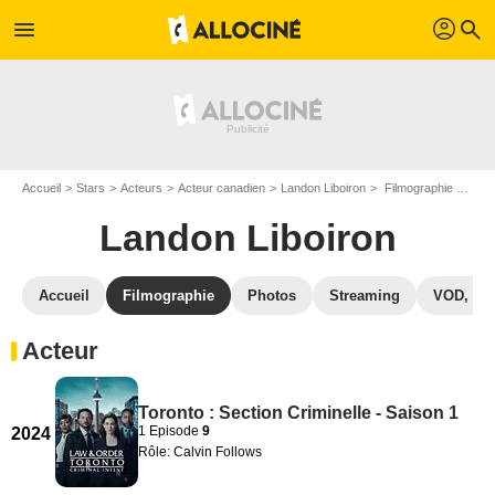
profil
menu
search
Accueil
Stars
Acteurs
Acteur canadien
Landon Liboiron
Filmographie Landon Liboiron
Landon Liboiron
Accueil
Filmographie
Photos
Streaming
VOD, DV
Acteur
Toronto : Section Criminelle - Saison 1
1 Episode
9
2024
Rôle: Calvin Follows