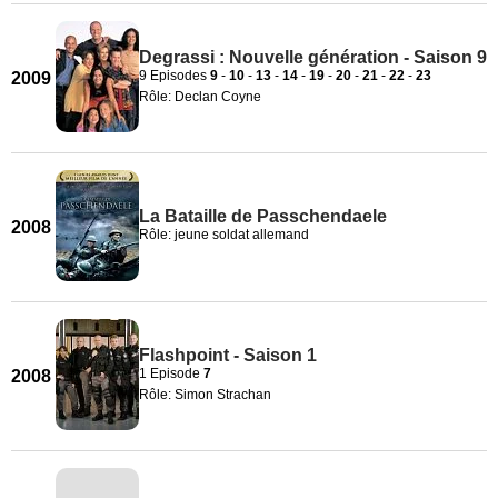
Degrassi : Nouvelle génération - Saison 9
9 Episodes
9
-
10
-
13
-
14
-
19
-
20
-
21
-
22
-
23
2009
Rôle: Declan Coyne
La Bataille de Passchendaele
2008
Rôle: jeune soldat allemand
Flashpoint - Saison 1
1 Episode
7
2008
Rôle: Simon Strachan