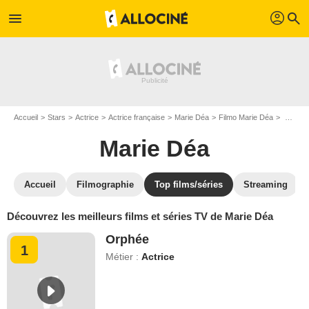
profil
menu
search
Accueil
Stars
Actrice
Actrice française
Marie Déa
Filmo Marie Déa
Top filmographie films de Marie Déa
Marie Déa
Accueil
Filmographie
Top films/séries
Streaming
Découvrez les meilleurs films et séries TV de Marie Déa
Orphée
1
Métier :
Actrice