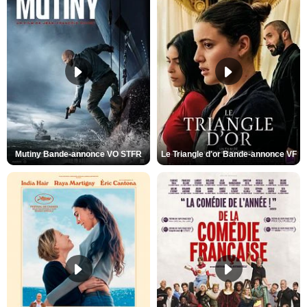
Mutiny Bande-annonce VO STFR
Le Triangle d'or Bande-annonce VF