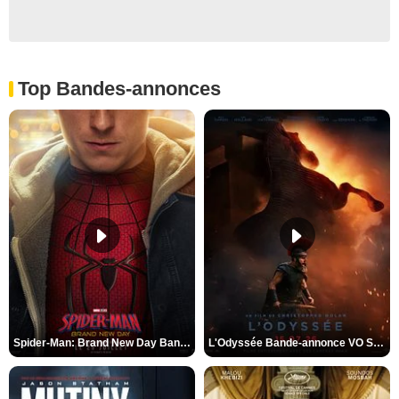
Top Bandes-annonces
Spider-Man: Brand New Day Bande-annonce VO STFR
L'Odyssée Bande-annonce VO STFR