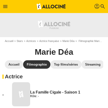
profil
menu
search
Accueil
Stars
Actrices
Actrice française
Marie Déa
Filmographie Marie Déa
Marie Déa
Accueil
Filmographie
Top films/séries
Streaming
Actrice
La Famille Cigale - Saison 1
-
Rôle: -