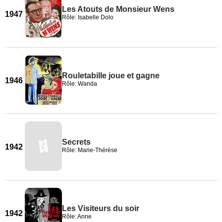
Les Atouts de Monsieur Wens
1947
Rôle: Isabelle Dolo
Rouletabille joue et gagne
1946
Rôle: Wanda
Secrets
1942
Rôle: Marie-Thérèse
Les Visiteurs du soir
1942
Rôle: Anne