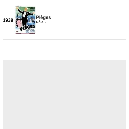
Pièges
1939
Rôle: -