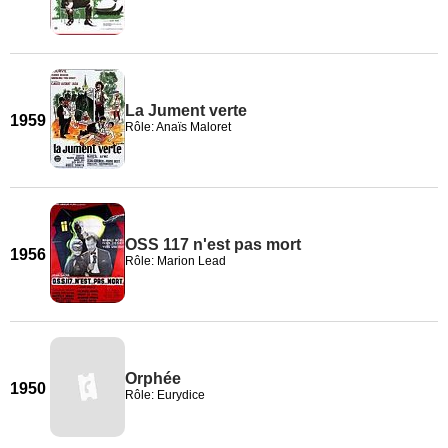
La Jument verte
1959
Rôle: Anaïs Maloret
OSS 117 n'est pas mort
1956
Rôle: Marion Lead
Orphée
1950
Rôle: Eurydice