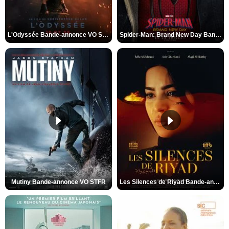
L'Odyssée Bande-annonce VO STFR
Spider-Man: Brand New Day Bande-annonce VO STFR
Mutiny Bande-annonce VO STFR
Les Silences de Riyad Bande-annonce VO STFR