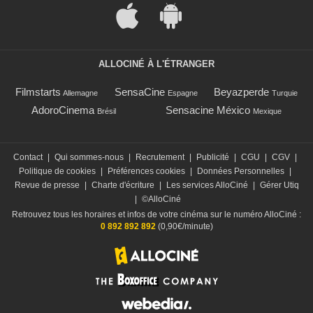
ALLOCINÉ À L'ÉTRANGER
Filmstarts
SensaCine
Beyazperde
Allemagne
Espagne
Turquie
AdoroCinema
Sensacine México
Brésil
Mexique
Contact
|
Qui sommes-nous
|
Recrutement
|
Publicité
|
CGU
|
CGV
|
Politique de cookies
|
Préférences cookies
|
Données Personnelles
|
Revue de presse
|
Charte d'écriture
|
Les services AlloCiné
|
Gérer Utiq
|
©AlloCiné
Retrouvez tous les horaires et infos de votre cinéma sur le numéro AlloCiné :
0 892 892 892
(0,90€/minute)