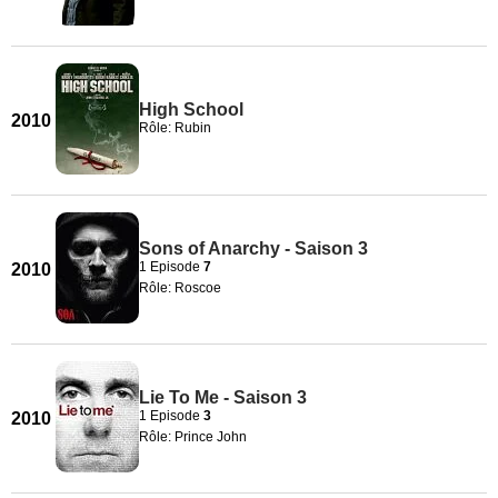
High School
2010
Rôle: Rubin
Sons of Anarchy - Saison 3
1 Episode
7
2010
Rôle: Roscoe
Lie To Me - Saison 3
1 Episode
3
2010
Rôle: Prince John