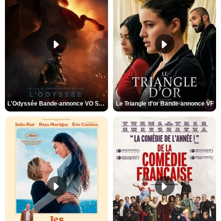
L'Odyssée Bande-annonce VO STFR
Le Triangle d'or Bande-annonce VF