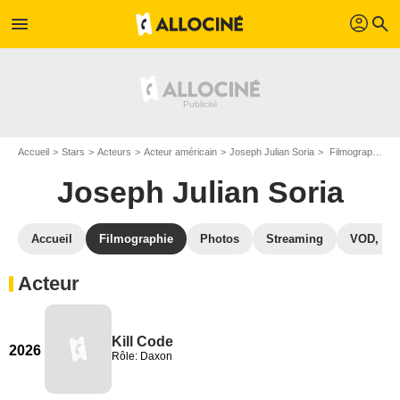
profil
menu
search
Accueil
Stars
Acteurs
Acteur américain
Joseph Julian Soria
Filmographie Joseph Julian Soria
Joseph Julian Soria
Accueil
Filmographie
Photos
Streaming
VOD, DV
Acteur
Kill Code
2026
Rôle: Daxon