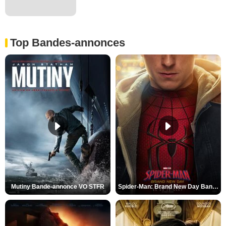
Top Bandes-annonces
Mutiny Bande-annonce VO STFR
Spider-Man: Brand New Day Bande-annonce VO STFR