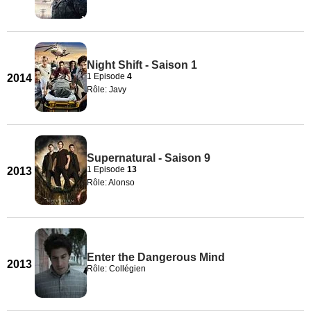
Night Shift - Saison 1
1 Episode
4
2014
Rôle: Javy
Supernatural - Saison 9
1 Episode
13
2013
Rôle: Alonso
Enter the Dangerous Mind
2013
Rôle: Collégien