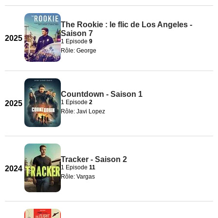
The Rookie : le flic de Los Angeles -
Saison 7
2025
1 Episode
9
Rôle: George
Countdown - Saison 1
1 Episode
2
2025
Rôle: Javi Lopez
Tracker - Saison 2
1 Episode
11
2024
Rôle: Vargas