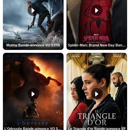
Mutiny Bande-annonce VO STFR
Spider-Man: Brand New Day Bande-annonce VO STFR
L'Odyssée Bande-annonce VO STFR
Le Triangle d'or Bande-annonce VF