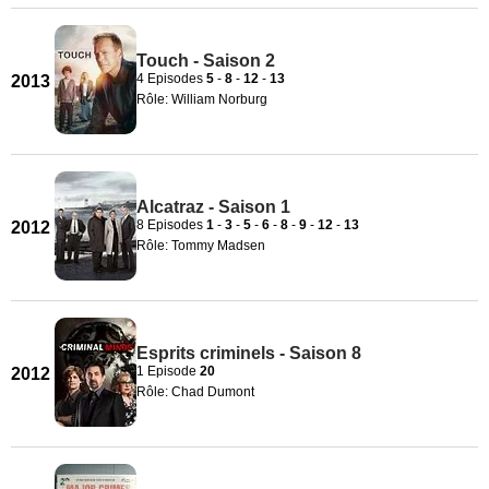
Touch - Saison 2
4 Episodes
5
-
8
-
12
-
13
2013
Rôle: William Norburg
Alcatraz - Saison 1
8 Episodes
1
-
3
-
5
-
6
-
8
-
9
-
12
-
13
2012
Rôle: Tommy Madsen
Esprits criminels - Saison 8
1 Episode
20
2012
Rôle: Chad Dumont