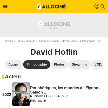
profil
menu
search
Accueil
Stars
Acteurs
Acteur australien
David Hoflin
Filmographie David Hoflin
David Hoflin
Accueil
Filmographie
Photos
Streaming
VOD, DV
Acteur
Périphériques, les mondes de Flynne -
Saison 1
2022
6 Episodes
1
-
2
-
3
-
4
-
5
-
7
Rôle: Daniel