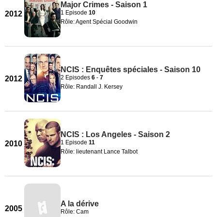
Major Crimes - Saison 1
1 Episode
10
2012
Rôle: Agent Spécial Goodwin
NCIS : Enquêtes spéciales - Saison 10
2 Episodes
6
-
7
2012
Rôle: Randall J. Kersey
NCIS : Los Angeles - Saison 2
1 Episode
11
2010
Rôle: lieutenant Lance Talbot
A la dérive
2005
Rôle: Cam