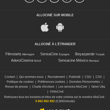
ALLOCINÉ SUR MOBILE
ALLOCINÉ À L'ÉTRANGER
Filmstarts
SensaCine
Beyazperde
Allemagne
Espagne
Turquie
AdoroCinema
Sensacine México
Brésil
Mexique
Contact
|
Qui sommes-nous
|
Recrutement
|
Publicité
|
CGU
|
CGV
|
Politique de cookies
|
Préférences cookies
|
Données Personnelles
|
Revue de presse
|
Charte d'écriture
|
Les services AlloCiné
|
Gérer Utiq
|
©AlloCiné
Retrouvez tous les horaires et infos de votre cinéma sur le numéro AlloCiné :
0 892 892 892
(0,90€/minute)