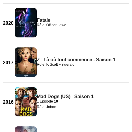
Fatale
2020
Rôle: Officer Lowe
Z : Là où tout commence - Saison 1
2017
Rôle: F. Scott Fiztgerald
Mad Dogs (US) - Saison 1
1 Episode
10
2016
Rôle: Johan