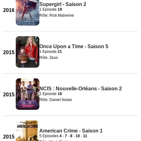
Supergirl - Saison 2
1 Episode
19
2016
Rôle: Rick Malverne
Once Upon a Time - Saison 5
1 Episode
21
2015
Rôle: Zeus
NCIS : Nouvelle-Orléans - Saison 2
1 Episode
18
2015
Rôle: Daniel Nolan
American Crime - Saison 1
5 Episodes
4
-
7
-
8
-
10
-
11
2015