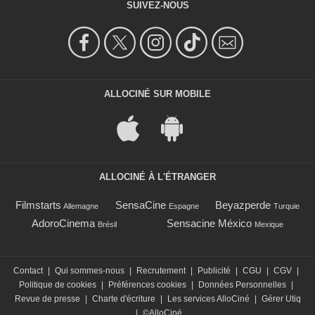
SUIVEZ-NOUS
ALLOCINÉ SUR MOBILE
ALLOCINÉ À L'ÉTRANGER
Filmstarts
SensaCine
Beyazperde
Allemagne
Espagne
Turquie
AdoroCinema
Sensacine México
Brésil
Mexique
Contact
|
Qui sommes-nous
|
Recrutement
|
Publicité
|
CGU
|
CGV
|
Politique de cookies
|
Préférences cookies
|
Données Personnelles
|
Revue de presse
|
Charte d'écriture
|
Les services AlloCiné
|
Gérer Utiq
|
©AlloCiné