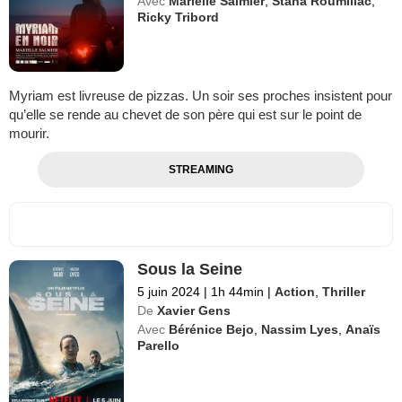
Avec
Marielle Salmier
,
Stana Roumillac
,
Ricky Tribord
Myriam est livreuse de pizzas. Un soir ses proches insistent pour
qu’elle se rende au chevet de son père qui est sur le point de
mourir.
STREAMING
Sous la Seine
5 juin 2024
|
1h 44min
|
Action
,
Thriller
De
Xavier Gens
Avec
Bérénice Bejo
,
Nassim Lyes
,
Anaïs
Parello