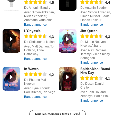
4,5
4,4
De Antonin Baudry
De Antonin Baudry
Avec Simon Abkarian,
Avec Simon Abkarian,
Niels Schneider,
Simon Russell Beale,
Anamaria Vartolomei
Florian Lesieur
Bande-annonce
Bande-annonce
L'Odyssée
Jim Queen
4,3
4,3
De Christopher Nolan
De Marco Nguyen,
Nicolas Athane
Avec Matt Damon, Tom
Holland, Anne
Avec Alex Ramires,
Hathaway
Jérémy Gillet, Shirley
Souagnon
Bande-annonce
Bande-annonce
In Waves
Spider-Man: Brand
New Day
4,2
4,1
De Phuong Mai
Nguyen
De Destin Daniel
Cretton
Avec Lyna Khoudri,
Paul Kircher, Rio Vega
Avec Tom Holland,
Zendaya, Sadie Sink
Bande-annonce
Bande-annonce
Tous les meilleurs films au ciné