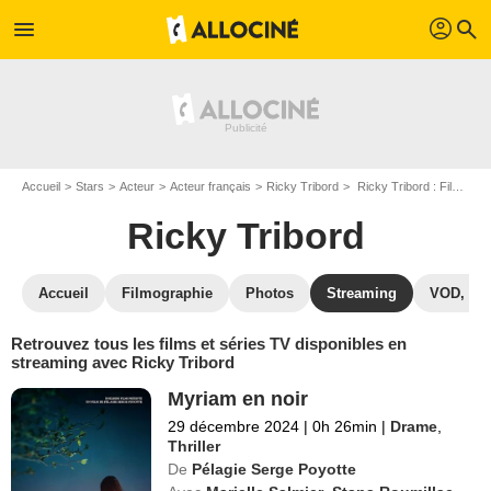
profil
menu
search
Accueil
Stars
Acteur
Acteur français
Ricky Tribord
Ricky Tribord : Films et séries online
Ricky Tribord
Accueil
Filmographie
Photos
Streaming
VOD, DV
Retrouvez tous les films et séries TV disponibles en
streaming avec Ricky Tribord
Myriam en noir
29 décembre 2024
|
0h 26min
|
Drame
,
Thriller
De
Pélagie Serge Poyotte