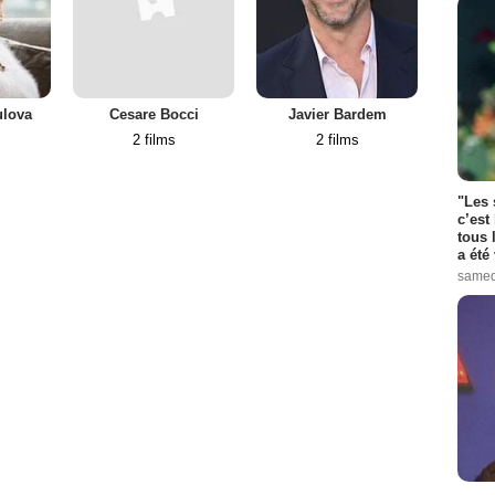
ulova
Cesare Bocci
Javier Bardem
Fede
2 films
2 films
"Les 
c’est
tous 
a été 
samed