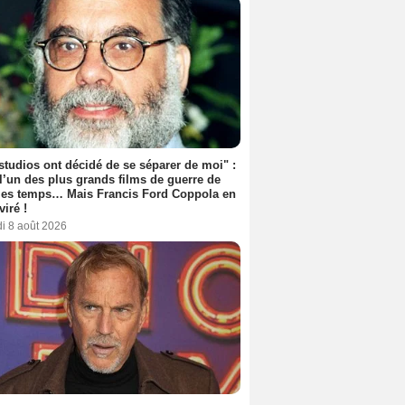
rico Scribani
Astrid Meloni
Vincent Riotta
2 films
1 film et 1 série
2 films
studios ont décidé de se séparer de moi" :
 l’un des plus grands films de guerre de
les temps… Mais Francis Ford Coppola en
viré !
i 8 août 2026