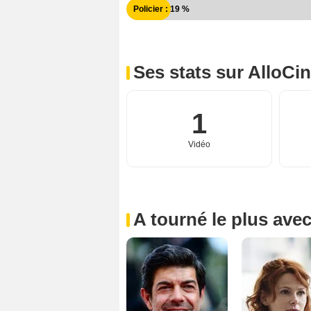
Policier : 19 %
Ses stats sur AlloCi
1
Vidéo
A tourné le plus ave