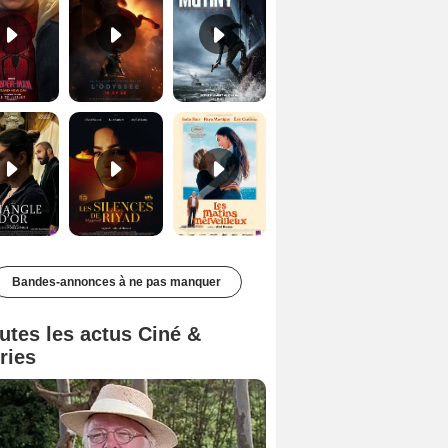
Le Triangle d'or Bande-annonce VF
Les Silences de Riyad Bande-annonce VO STFR
Les Matins merveilleux Bande-annonce VF
Bandes-annonces à ne pas manquer
utes les actus Ciné &
ries