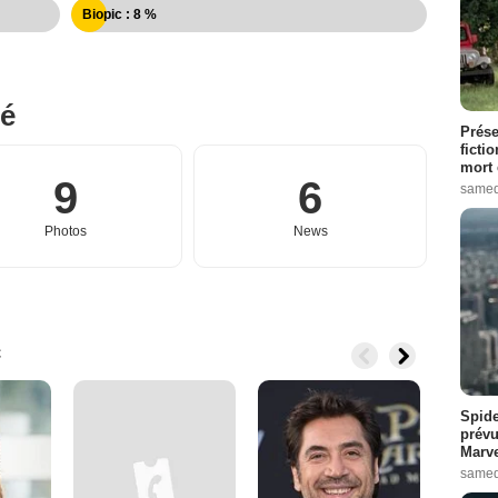
Biopic : 8 %
né
Prése
ficti
mort 
9
6
samed
Photos
News
c
Spide
prévu
Marve
samed