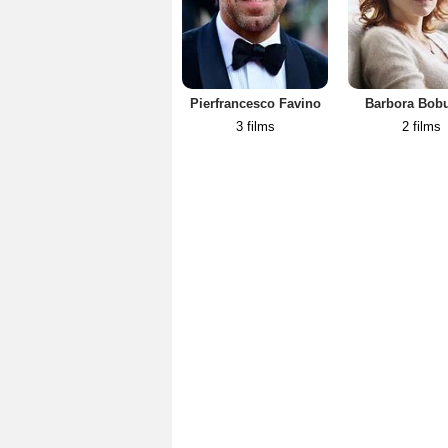
Pierfrancesco Favino
Barbora Bob
3 films
2 films