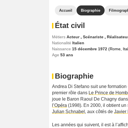
Accueil
Biographie
Filmograp
État civil
Métiers
Acteur
,
Scénariste
,
Réalisateu
Nationalité
Italien
Naissance
15 décembre 1972
(Rome, Ital
Age
53
ans
Biographie
Andrea Di Stefano suit une formation 
premier rôle dans
Le Prince de Homb
joue le Baron Raoul De Chagny dans 
l’Opéra
(1998). En 2000, il obtient un
Julian Schnabel
, aux côtés de
Javier
Les années qui suivent, il est à l’aff