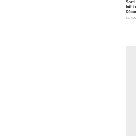
Sorti
failli
Décou
samed