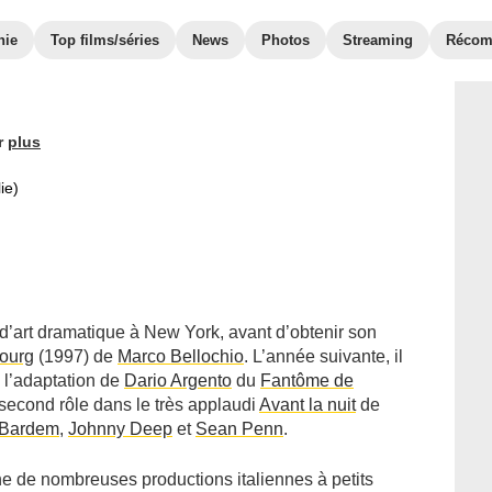
hie
Top films/séries
News
Photos
Streaming
Récom
r
plus
ie)
d’art dramatique à New York, avant d’obtenir son
ourg
(1997) de
Marco Bellochio
. L’année suivante, il
l’adaptation de
Dario Argento
du
Fantôme de
 second rôle dans le très applaudi
Avant la nuit
de
 Bardem
,
Johnny Deep
et
Sean Penn
.
iche de nombreuses productions italiennes à petits