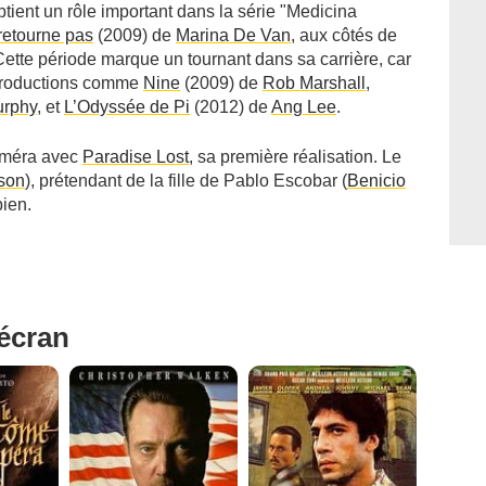
obtient un rôle important dans la série "Medicina
retourne pas
(2009) de
Marina De Van
, aux côtés de
Cette période marque un tournant dans sa carrière, car
s productions comme
Nine
(2009) de
Rob Marshall
,
rphy
, et
L’Odyssée de Pi
(2012) de
Ang Lee
.
caméra avec
Paradise Lost
, sa première réalisation. Le
son
), prétendant de la fille de Pablo Escobar (
Benicio
bien.
'écran