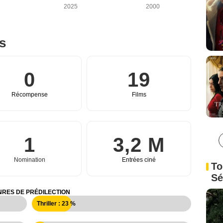
2025
2000
es
0
19
Récompense
Films
1
3,2 M
Nomination
Entrées ciné
To
Sé
RES DE PRÉDILECTION
Thriller : 23 %