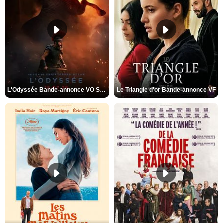
L'Odyssée Bande-annonce VO STFR
Le Triangle d'or Bande-annonce VF