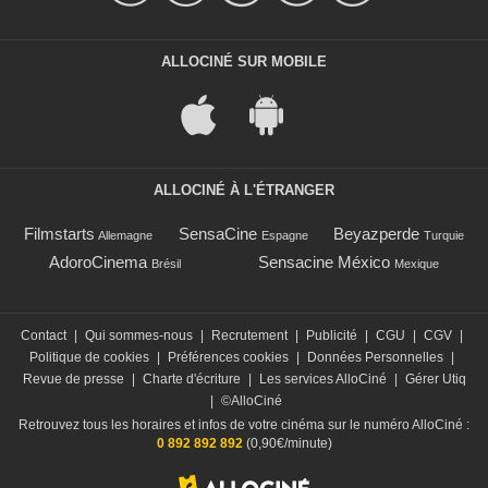
ALLOCINÉ SUR MOBILE
ALLOCINÉ À L'ÉTRANGER
Filmstarts
SensaCine
Beyazperde
Allemagne
Espagne
Turquie
AdoroCinema
Sensacine México
Brésil
Mexique
Contact
|
Qui sommes-nous
|
Recrutement
|
Publicité
|
CGU
|
CGV
|
Politique de cookies
|
Préférences cookies
|
Données Personnelles
|
Revue de presse
|
Charte d'écriture
|
Les services AlloCiné
|
Gérer Utiq
|
©AlloCiné
Retrouvez tous les horaires et infos de votre cinéma sur le numéro AlloCiné :
0 892 892 892
(0,90€/minute)