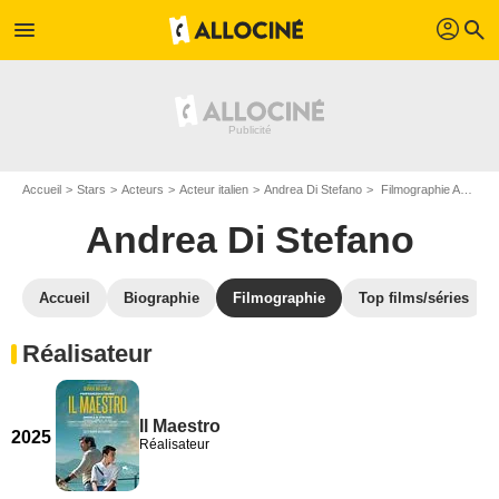
profil
menu
search
Accueil
Stars
Acteurs
Acteur italien
Andrea Di Stefano
Filmographie Andrea Di Stefano
Andrea Di Stefano
Accueil
Biographie
Filmographie
Top films/séries
Réalisateur
Il Maestro
2025
Réalisateur