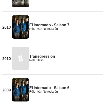
El Internado - Saison 7
2010
Rôle: Iván Noiret León
Transgression
2010
Rôle: Helio
El Internado - Saison 6
2009
Rôle: Iván Noiret León