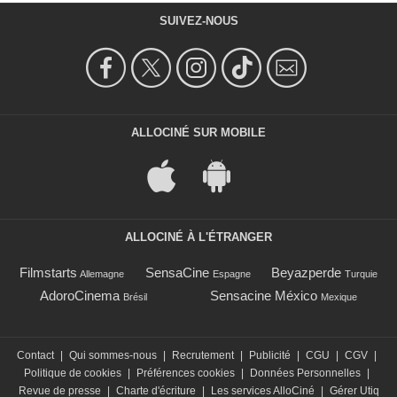
SUIVEZ-NOUS
ALLOCINÉ SUR MOBILE
ALLOCINÉ À L'ÉTRANGER
Filmstarts
SensaCine
Beyazperde
Allemagne
Espagne
Turquie
AdoroCinema
Sensacine México
Brésil
Mexique
Contact
|
Qui sommes-nous
|
Recrutement
|
Publicité
|
CGU
|
CGV
|
Politique de cookies
|
Préférences cookies
|
Données Personnelles
|
Revue de presse
|
Charte d'écriture
|
Les services AlloCiné
|
Gérer Utiq