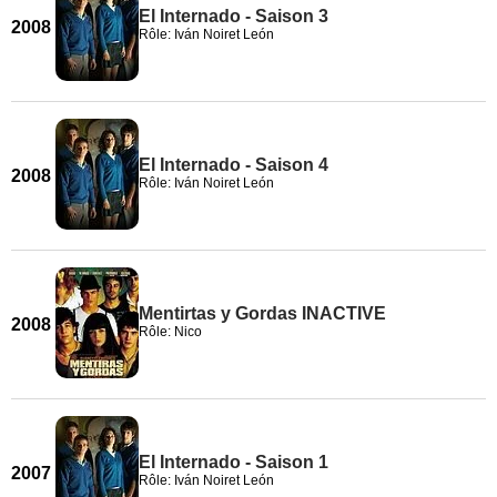
El Internado - Saison 3
2008
Rôle: Iván Noiret León
El Internado - Saison 4
2008
Rôle: Iván Noiret León
Mentirtas y Gordas INACTIVE
2008
Rôle: Nico
El Internado - Saison 1
2007
Rôle: Iván Noiret León