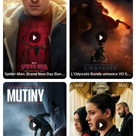
Spider-Man: Brand New Day Bande-annonce VO STFR
L'Odyssée Bande-annonce VO STFR