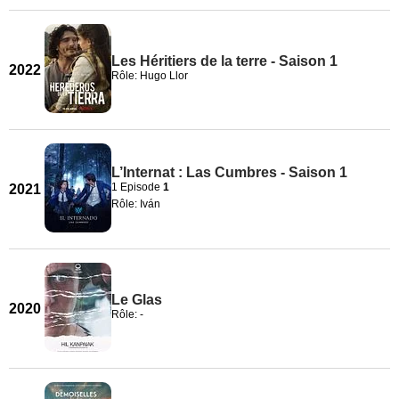
Les Héritiers de la terre - Saison 1
2022
Rôle: Hugo Llor
L’Internat : Las Cumbres - Saison 1
1 Episode
1
2021
Rôle: Iván
Le Glas
2020
Rôle: -