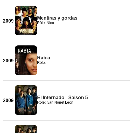
Mentiras y gordas
2009
Rôle: Nico
Rabia
2009
Rôle: -
El Internado - Saison 5
2009
Rôle: Iván Noiret León