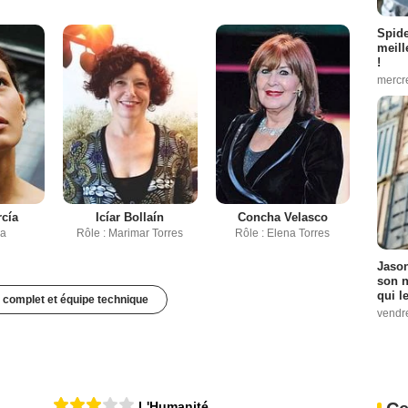
Spid
meill
!
mercr
rcía
Icíar Bollaín
Concha Velasco
sa
Rôle : Marimar Torres
Rôle : Elena Torres
Jason
son n
qui le
 complet et équipe technique
vendre
L'Humanité