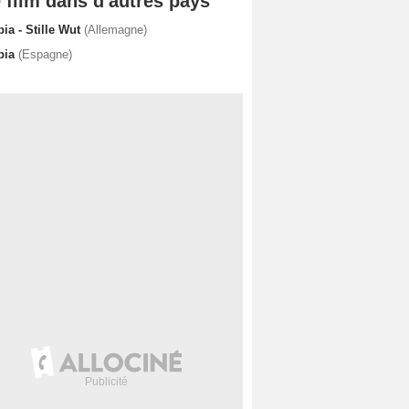
 film dans d'autres pays
ia - Stille Wut
(Allemagne)
bia
(Espagne)