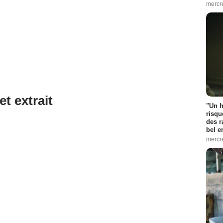
mercr
et extrait
"Un h
risqu
des r
bel 
mercr