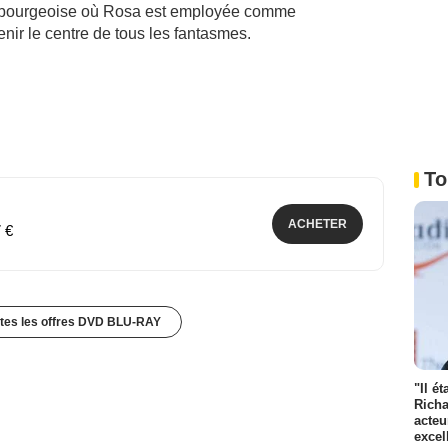
n bourgeoise où Rosa est employée comme
ir le centre de tous les fantasmes.
To
ACHETER
7 €
utes les offres DVD BLU-RAY
"Il é
Richa
acteu
excel