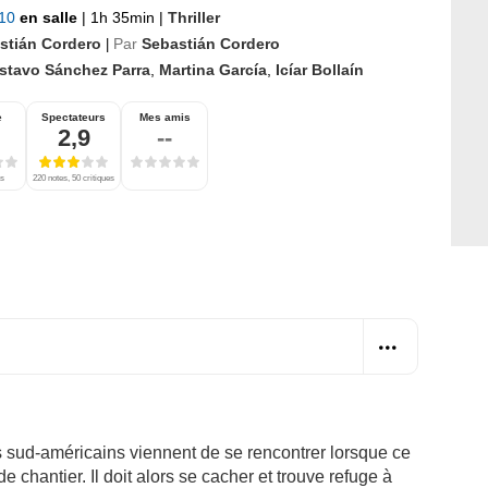
010
en salle
|
1h 35min
|
Thriller
stián Cordero
Par
Sebastián Cordero
|
stavo Sánchez Parra
,
Martina García
,
Icíar Bollaín
e
Spectateurs
Mes amis
2,9
--
es
220 notes, 50 critiques
 sud-américains viennent de se rencontrer lorsque ce
 chantier. Il doit alors se cacher et trouve refuge à