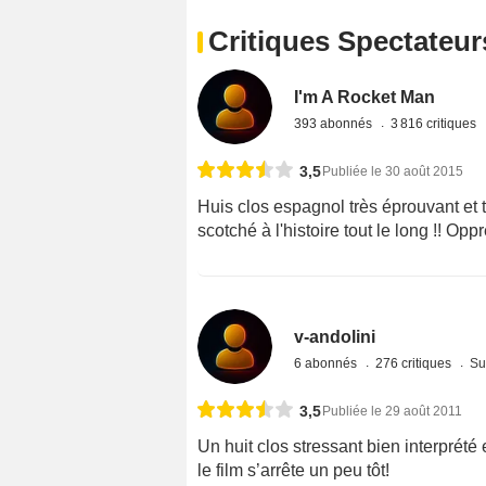
Critiques Spectateur
I'm A Rocket Man
393 abonnés
3 816 critiques
3,5
Publiée le 30 août 2015
Huis clos espagnol très éprouvant et t
scotché à l'histoire tout le long !! Op
v-andolini
6 abonnés
276 critiques
Su
3,5
Publiée le 29 août 2011
Un huit clos stressant bien interprété 
le film s’arrête un peu tôt!