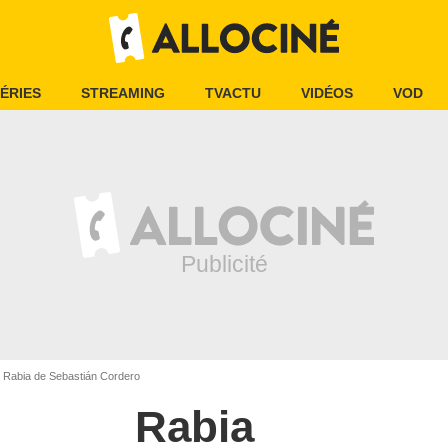
ÉRIES
STREAMING
TVACTU
VIDÉOS
VOD
Rabia de Sebastián Cordero
Rabia