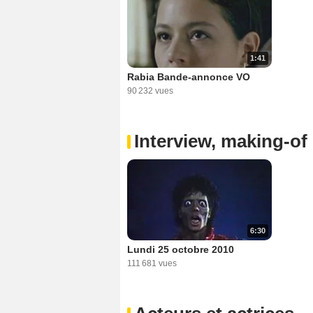
1:41
Rabia Bande-annonce VO
90 232 vues
Interview, making-of 
6:30
Lundi 25 octobre 2010
111 681 vues