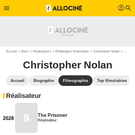
profil
menu
search
Accueil
Stars
Réalisateurs
Réalisateur britannique
Christopher Nolan
Filmographie Christopher Nolan
Christopher Nolan
Accueil
Biographie
Filmographie
Top films/séries
Réalisateur
The Prisoner
2028
Réalisateur