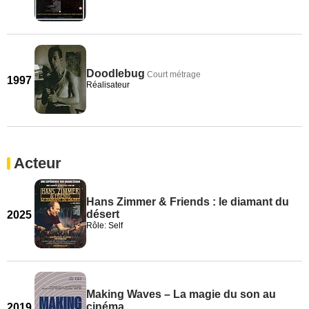
Doodlebug
Court métrage
1997
Réalisateur
Acteur
Hans Zimmer & Friends : le diamant du
désert
2025
Rôle: Self
Making Waves – La magie du son au
cinéma
2019