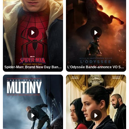
Spider-Man: Brand New Day Bande-annonce VO STFR
L'Odyssée Bande-annonce VO STFR