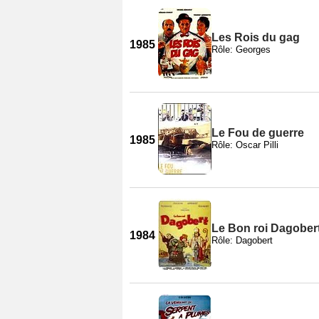
Les Rois du gag
1985
Rôle: Georges
Le Fou de guerre
1985
Rôle: Oscar Pilli
Le Bon roi Dagober
1984
Rôle: Dagobert