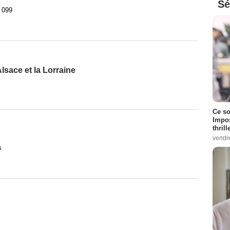
Sé
/ 099
lsace et la Lorraine
Ce so
Impos
thrill
vendr
s