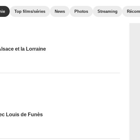
hie
Top films/séries
News
Photos
Streaming
Récom
lsace et la Lorraine
vec Louis de Funès