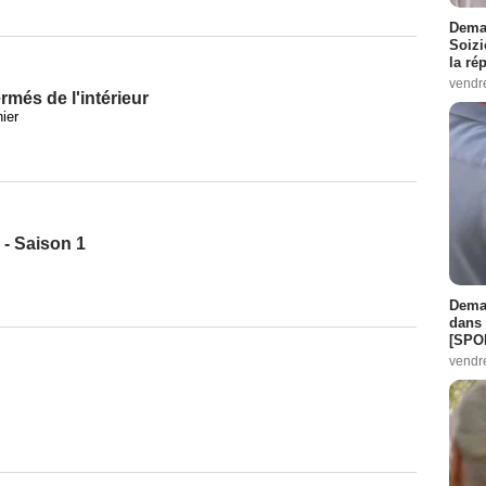
Demai
Soizi
la ré
vendr
rmés de l'intérieur
ier
 - Saison 1
Demai
dans 
[SPO
vendr