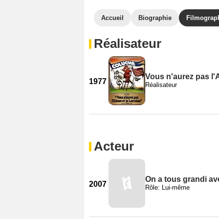
Accueil
Biographie
Filmograp
Réalisateur
Vous n'aurez pas l'A
1977
Réalisateur
Acteur
On a tous grandi a
2007
Rôle: Lui-même