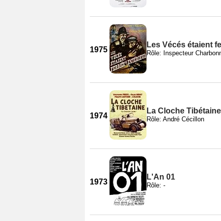
Les Vécés étaient fe
1975
Rôle: Inspecteur Charbonn
La Cloche Tibétaine
1974
Rôle: André Cécillon
L'An 01
1973
Rôle: -