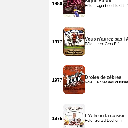
Signé Furax
1980
Rôle: L'agent double 098 
Vous n'aurez pas l'A
1977
Rôle: Le roi Gros Pif
Droles de zébres
1977
Rôle: Le chef des cuisine
L'Aile ou la cuisse
1976
Rôle: Gérard Duchemin