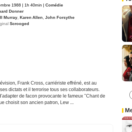
embre 1988
|
1h 40min
|
Comédie
hard Donner
ll Murray
,
Karen Allen
,
John Forsythe
iginal
Scrooged
évision, Frank Cross, carriériste effréné, est au
es dictats et il terrorise tous ses collaborateurs.
 d'adapter de facon provocante le fameux "Chant de
 choisit son ancien patron, Lew ...
Me