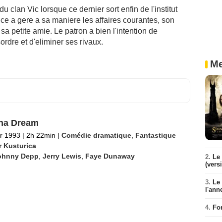
 clan Vic lorsque ce dernier sort enfin de l'institut
e a gere a sa maniere les affaires courantes, son
r sa petite amie. Le patron a bien l'intention de
ordre et d'eliminer ses rivaux.
Me
na Dream
er 1993
|
2h 22min
|
Comédie dramatique
,
Fantastique
r Kusturica
ohnny Depp
,
Jerry Lewis
,
Faye Dunaway
2.
Le 
(vers
3.
Le
l'ann
4.
Fo