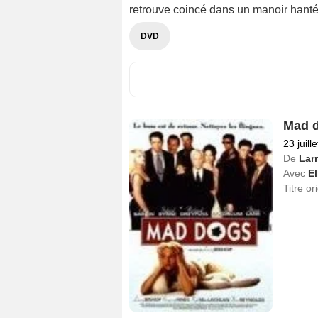
retrouve coincé dans un manoir hanté
DVD
Mad 
23 juill
De
Lar
Avec
El
Titre or