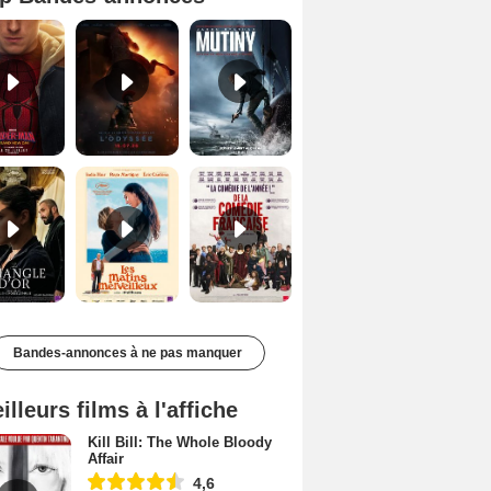
Spider-Man: Brand New Day Bande-annonce VO STFR
L'Odyssée Bande-annonce VO STFR
Mutiny Bande-annonce VO STFR
Le Triangle d'or Bande-annonce VF
Les Matins merveilleux Bande-annonce VF
De la Comédie-Française Teaser VF
Bandes-annonces à ne pas manquer
illeurs films à l'affiche
Kill Bill: The Whole Bloody
Affair
4,6