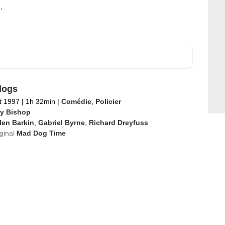
.
dogs
et 1997
|
1h 32min
|
Comédie
,
Policier
ry Bishop
len Barkin
,
Gabriel Byrne
,
Richard Dreyfuss
iginal
Mad Dog Time