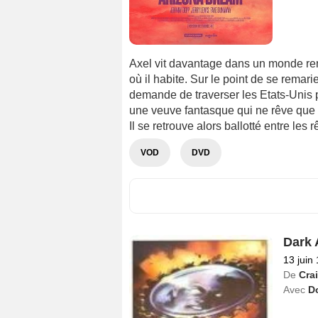
Axel vit davantage dans un monde rem
où il habite. Sur le point de se remari
demande de traverser les Etats-Unis p
une veuve fantasque qui ne rêve que de 
Il se retrouve alors ballotté entre les 
VOD
DVD
Dark 
13 juin
De
Cra
Avec
D