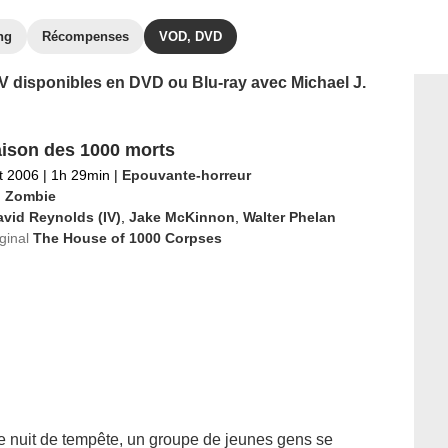
ng
Récompenses
VOD, DVD
 TV disponibles en DVD ou Blu-ray avec Michael J.
ison des 1000 morts
et 2006
|
1h 29min
|
Epouvante-horreur
 Zombie
vid Reynolds (IV)
,
Jake McKinnon
,
Walter Phelan
iginal
The House of 1000 Corpses
e nuit de tempête, un groupe de jeunes gens se