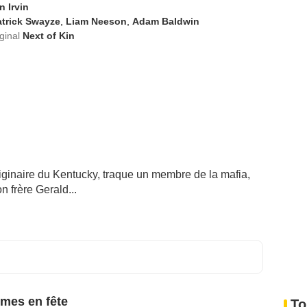
n Irvin
atrick Swayze
,
Liam Neeson
,
Adam Baldwin
iginal
Next of Kin
iginaire du Kentucky, traque un membre de la mafia,
n frère Gerald...
mes en fête
To