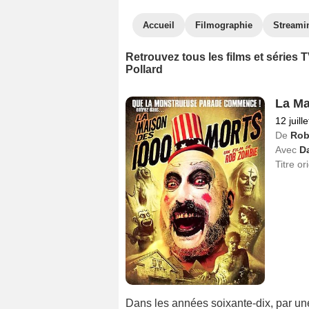
Accueil
Filmographie
Streami
Retrouvez tous les films et séries
Pollard
La Ma
12 juill
De
Rob
Avec
Da
Titre or
Dans les années soixante-dix, par un