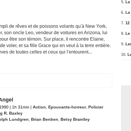
5.
La 
6.
La 
7.
12
pli de rêves et de poissons volants qu'à New York,
er, son oncle Leo, vendeur de voitures en Arizona​, ​lui
8.
Le
our être son témoin. Sur place, il rencontre Elaine,
9.
Le
voler, et sa fille Grace qui en veut à la terre entière.
rêves de toutes celles et ceux qui l'entourent...
10.
L
Angel
 1990
|
1h 31min
|
Action
,
Epouvante-horreur
,
Policier
ig R. Baxley
olph Lundgren
,
Brian Benben
,
Betsy Brantley