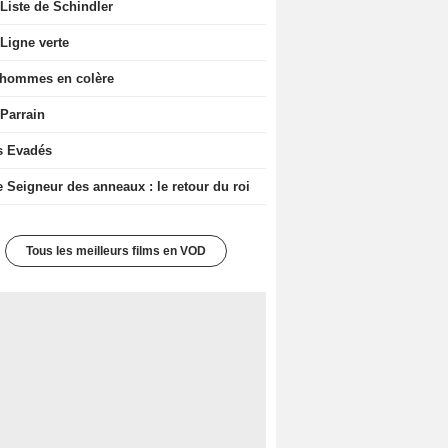
Liste de Schindler
Ligne verte
 hommes en colère
 Parrain
s Evadés
e Seigneur des anneaux : le retour du roi
Tous les meilleurs films en VOD