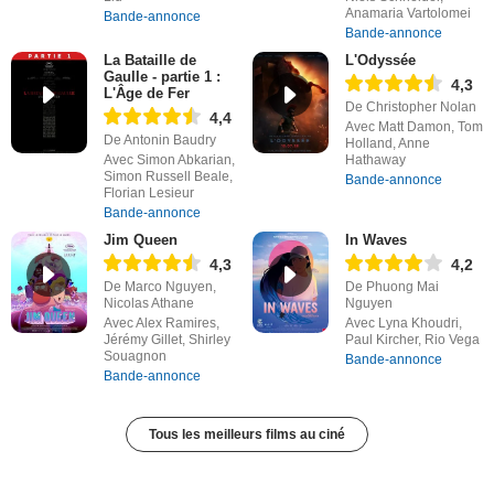
Anamaria Vartolomei
Bande-annonce
Bande-annonce
La Bataille de
L'Odyssée
Gaulle - partie 1 :
4,3
L'Âge de Fer
De Christopher Nolan
4,4
Avec Matt Damon, Tom
De Antonin Baudry
Holland, Anne
Avec Simon Abkarian,
Hathaway
Simon Russell Beale,
Bande-annonce
Florian Lesieur
Bande-annonce
Jim Queen
In Waves
4,3
4,2
De Marco Nguyen,
De Phuong Mai
Nicolas Athane
Nguyen
Avec Alex Ramires,
Avec Lyna Khoudri,
Jérémy Gillet, Shirley
Paul Kircher, Rio Vega
Souagnon
Bande-annonce
Bande-annonce
Tous les meilleurs films au ciné