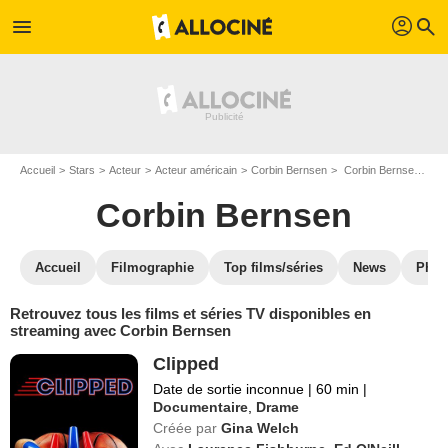
profil
menu
search
Accueil
Stars
Acteur
Acteur américain
Corbin Bernsen
Corbin Bernsen : Films et séries online
Corbin Bernsen
Accueil
Filmographie
Top films/séries
News
Phot
Retrouvez tous les films et séries TV disponibles en
streaming avec Corbin Bernsen
Clipped
Date de sortie inconnue
|
60 min
|
Documentaire
,
Drame
Créée par
Gina Welch