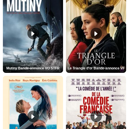
Mutiny Bande-annonce VO STFR
Le Triangle d'or Bande-annonce VF