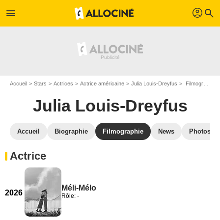
profil
menu
search
Accueil
Stars
Actrices
Actrice américaine
Julia Louis-Dreyfus
Filmographie Julia Louis-Dreyfus
Julia Louis-Dreyfus
Accueil
Biographie
Filmographie
News
Photos
Actrice
Méli-Mélo
2026
Rôle: -