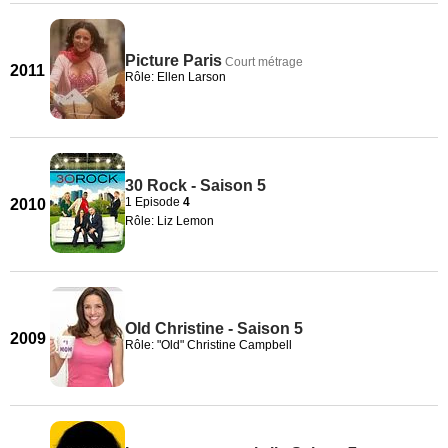
Picture Paris
Court métrage
2011
Rôle: Ellen Larson
30 Rock - Saison 5
1 Episode
4
2010
Rôle: Liz Lemon
Old Christine - Saison 5
2009
Rôle: "Old" Christine Campbell