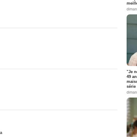
meill
diman
"Je n
49 an
maiso
série 
diman
ia