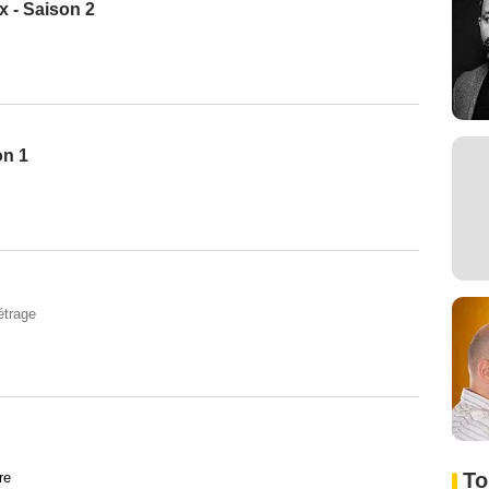
x - Saison 2
on 1
étrage
To
re