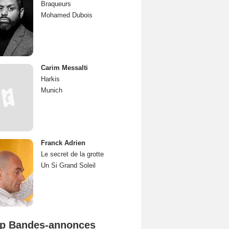
Braqueurs
Mohamed Dubois
Carim Messalti
Harkis
Munich
Franck Adrien
Le secret de la grotte
Un Si Grand Soleil
p Bandes-annonces
L'Odyssée Bande-annonce VO STFR
Spider-Man: Brand New Day Bande-annonce VO STFR
Mutiny Bande-annonce VO STFR