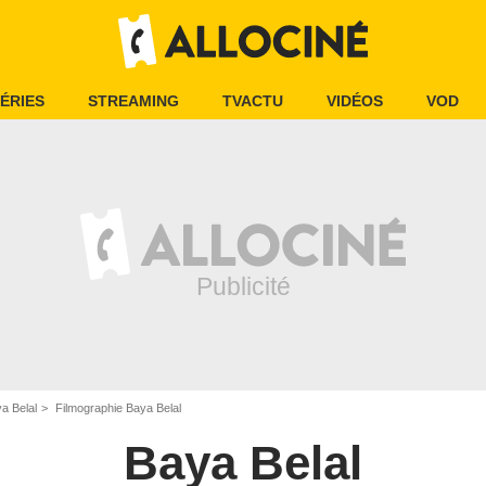
ÉRIES
STREAMING
TVACTU
VIDÉOS
VOD
a Belal
Filmographie Baya Belal
Baya Belal