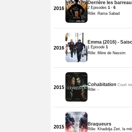
Derrière les barreau
2 Episodes
1
-
6
2016
Rôle: Rama Sabad
Emma (2016) - Sais
1 Episode
1
2016
Rôle: Mère de Nassim
Cohabitation
Court m
2015
Rôle: -
Braqueurs
2015
Rôle: Khadidja Zeri, la mè