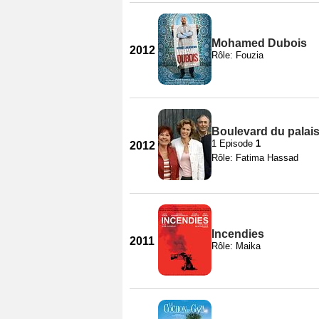
Mohamed Dubois
2012
Rôle: Fouzia
Boulevard du palais
1 Episode
1
2012
Rôle: Fatima Hassad
Incendies
2011
Rôle: Maika