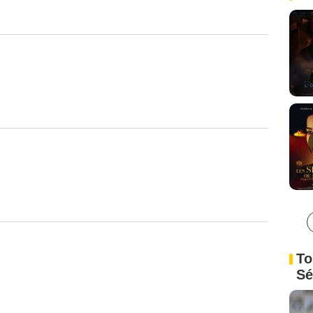
To
Sé