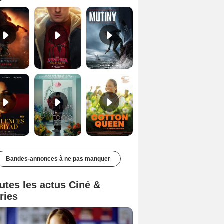
Les Silences de Riyad Bande-annonce VO STFR
Des Fleurs pour Tokyo Bande-annonce VO STFR
Cotton Queen Bande-annonce VO STFR
Bandes-annonces à ne pas manquer
utes les actus Ciné &
ries