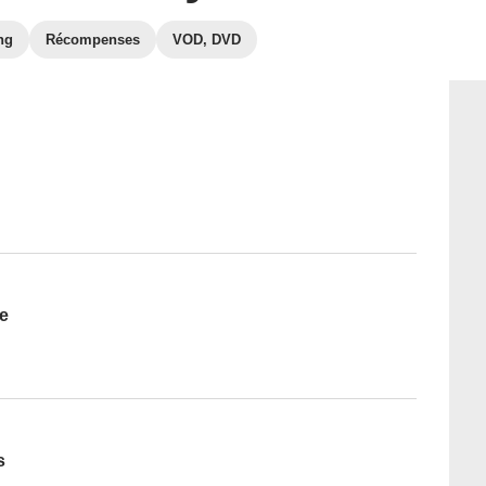
ng
Récompenses
VOD, DVD
te
s