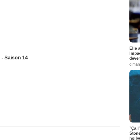
Elle 
Impac
 - Saison 14
deven
diman
"Ça l
Stone
holly