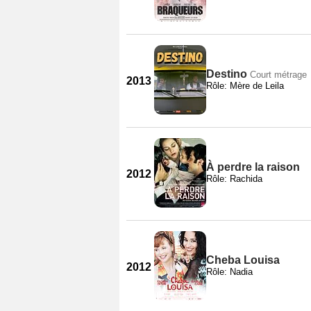
Destino
Court métrage
2013
Rôle: Mère de Leila
À perdre la raison
2012
Rôle: Rachida
Cheba Louisa
2012
Rôle: Nadia