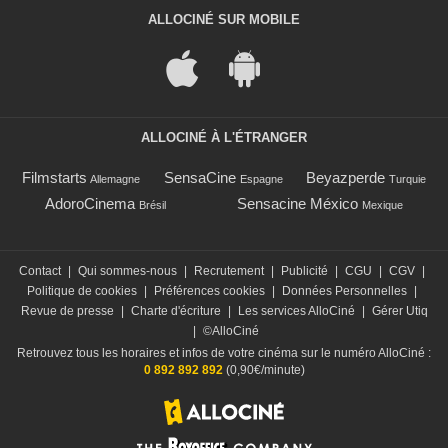
ALLOCINÉ SUR MOBILE
ALLOCINÉ À L'ÉTRANGER
Filmstarts
SensaCine
Beyazperde
Allemagne
Espagne
Turquie
AdoroCinema
Sensacine México
Brésil
Mexique
Contact
|
Qui sommes-nous
|
Recrutement
|
Publicité
|
CGU
|
CGV
|
Politique de cookies
|
Préférences cookies
|
Données Personnelles
|
Revue de presse
|
Charte d'écriture
|
Les services AlloCiné
|
Gérer Utiq
|
©AlloCiné
Retrouvez tous les horaires et infos de votre cinéma sur le numéro AlloCiné :
0 892 892 892
(0,90€/minute)