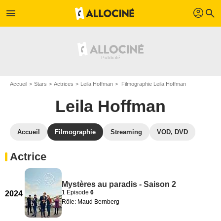
profil
menu
search
Accueil
Stars
Actrices
Leila Hoffman
Filmographie Leila Hoffman
Leila Hoffman
Accueil
Filmographie
Streaming
VOD, DVD
Actrice
Mystères au paradis - Saison 2
1 Episode
6
2024
Rôle: Maud Bernberg