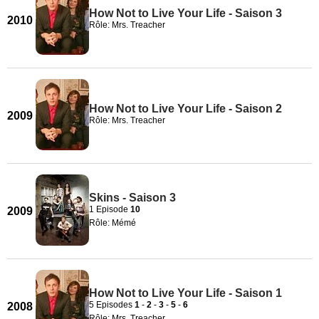
How Not to Live Your Life - Saison 3
2010
Rôle: Mrs. Treacher
How Not to Live Your Life - Saison 2
2009
Rôle: Mrs. Treacher
Skins - Saison 3
1 Episode
10
2009
Rôle: Mémé
How Not to Live Your Life - Saison 1
5 Episodes
1
-
2
-
3
-
5
-
6
2008
Rôle: Mrs. Treacher