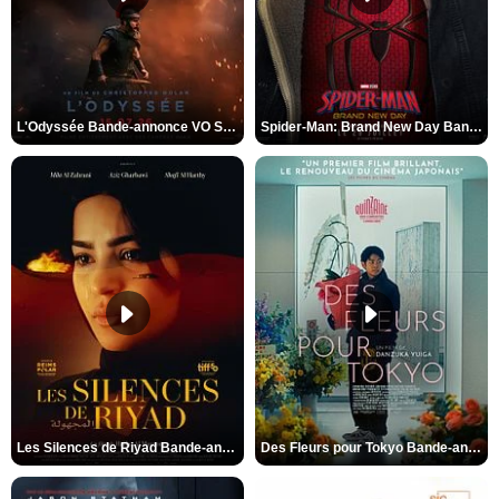
L'Odyssée Bande-annonce VO STFR
Spider-Man: Brand New Day Bande-annonce VO STFR
Les Silences de Riyad Bande-annonce VO STFR
Des Fleurs pour Tokyo Bande-annonce VO STFR