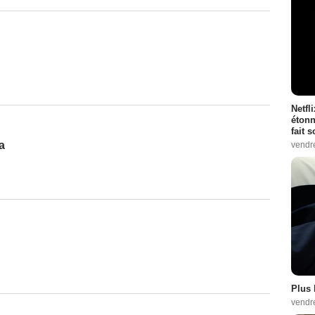
Netfl
étonn
fait 
a
vendr
Plus 
vendr