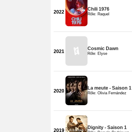
Chili 1976
2022
Rôle: Raquel
Cosmic Dawn
2021
Rôle: Elyse
La meute - Saison 1
2020
Rôle: Olivia Fernández
Dignity - Saison 1
2019