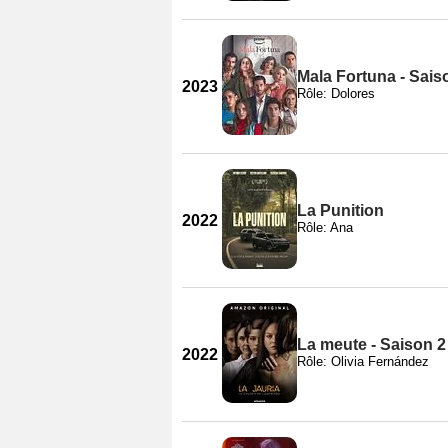
Mala Fortuna - Sais
2023
Rôle: Dolores
La Punition
2022
Rôle: Ana
La meute - Saison 2
2022
Rôle: Olivia Fernández