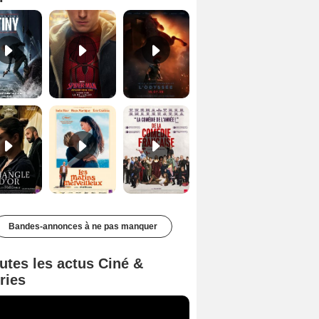
Le Triangle d'or Bande-annonce VF
Les Matins merveilleux Bande-annonce VF
De la Comédie-Française Teaser VF
Bandes-annonces à ne pas manquer
utes les actus Ciné &
ries