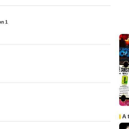
on 1
A 