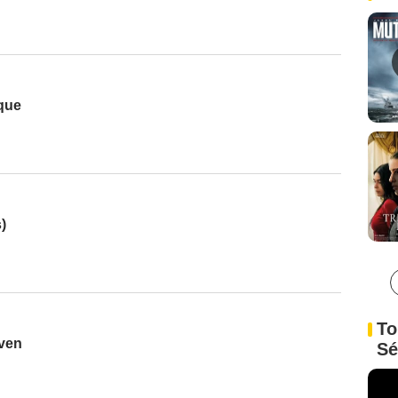
que
)
To
oven
Sé