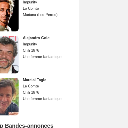
Impunity
Le Comte
Mariana (Los Perros)
Alejandro Goic
Impunity
Chili 1976
Une femme fantastique
Marcial Tagle
Le Comte
Chili 1976
Une femme fantastique
p Bandes-annonces
Mutiny Bande-annonce VO STFR
Spider-Man: Brand New Day Bande-annonce VO STFR
L'Odyssée Bande-annonce VO STFR