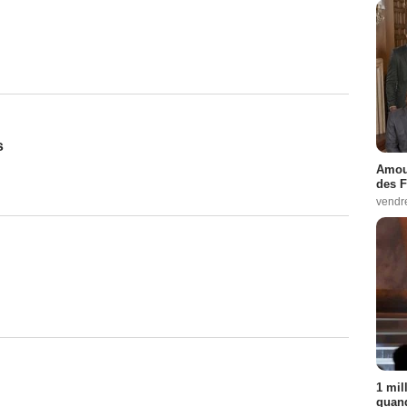
s
Amour
des F
vendr
1 mil
quand