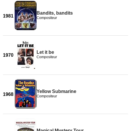
Bandits, bandits
1981
Compositeur
Let it be
1970
Compositeur
Yellow Submarine
1968
Compositeur
Magical Mystery Tour