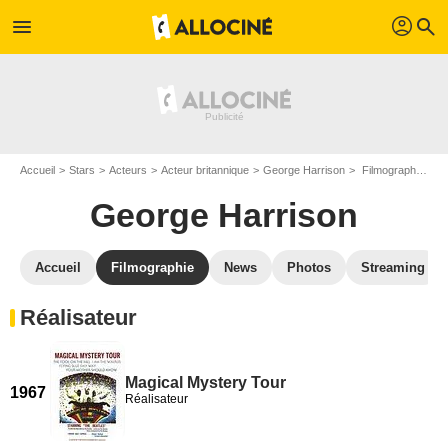
profil
menu
search
Accueil
Stars
Acteurs
Acteur britannique
George Harrison
Filmographie George Harrison
George Harrison
Accueil
Filmographie
News
Photos
Streaming
Réalisateur
Magical Mystery Tour
1967
Réalisateur