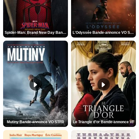
Spider-Man: Brand New Day Bande-annonce VO STFR
L'Odyssée Bande-annonce VO STFR
Mutiny Bande-annonce VO STFR
Le Triangle d'or Bande-annonce VF