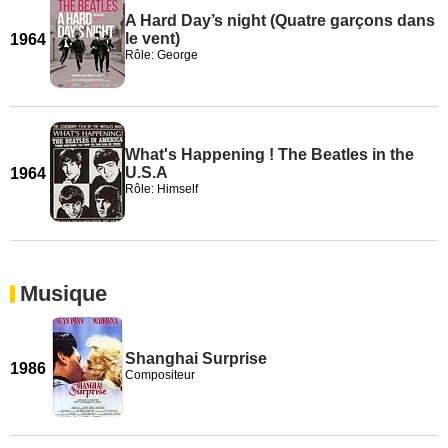
A Hard Day’s night (Quatre garçons dans
le vent)
1964
Rôle: George
What's Happening ! The Beatles in the
U.S.A
1964
Rôle: Himself
Musique
Shanghai Surprise
1986
Compositeur