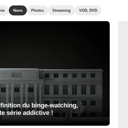
hie
News
Photos
Streaming
VOD, DVD
définition du binge-watching,
e série addictive !