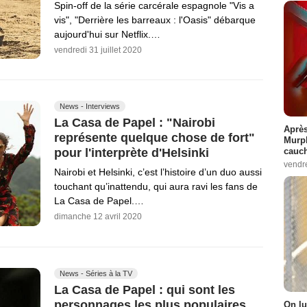
Spin-off de la série carcérale espagnole "Vis a
vis", "Derrière les barreaux : l'Oasis" débarque
aujourd'hui sur Netflix.…
vendredi 31 juillet 2020
News - Interviews
La Casa de Papel : "Nairobi
Après
représente quelque chose de fort"
Murp
pour l'interprète d'Helsinki
cauc
vendr
Nairobi et Helsinki, c’est l’histoire d’un duo aussi
touchant qu’inattendu, qui aura ravi les fans de
La Casa de Papel.…
dimanche 12 avril 2020
News - Séries à la TV
La Casa de Papel : qui sont les
personnages les plus populaires
On lu