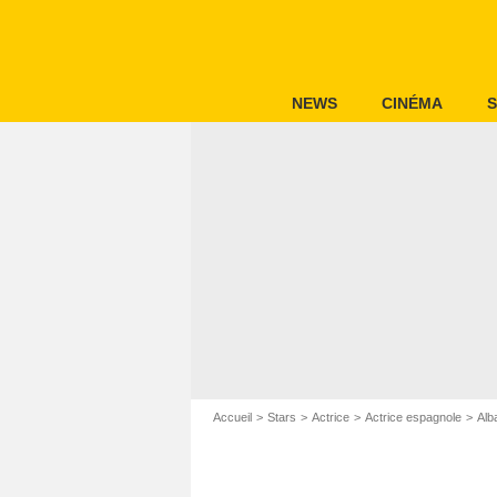
NEWS
CINÉMA
S
Accueil
Stars
Actrice
Actrice espagnole
Alb