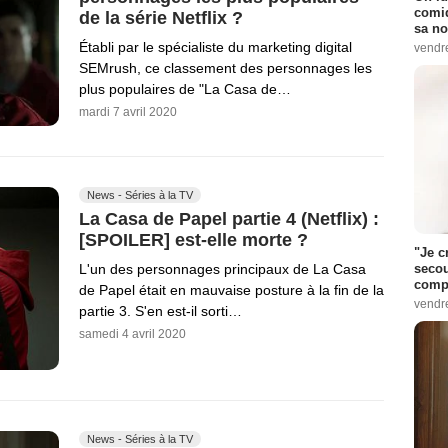
comiq
de la série Netflix ?
sa no
Établi par le spécialiste du marketing digital
vendr
SEMrush, ce classement des personnages les
plus populaires de "La Casa de…
mardi 7 avril 2020
News - Séries à la TV
La Casa de Papel partie 4 (Netflix) :
[SPOILER] est-elle morte ?
"Je c
secou
L'un des personnages principaux de La Casa
compo
de Papel était en mauvaise posture à la fin de la
vendr
partie 3. S'en est-il sorti…
samedi 4 avril 2020
News - Séries à la TV