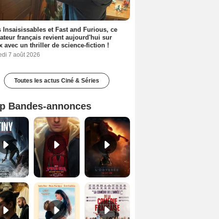
 Insaisissables et Fast and Furious, ce
sateur français revient aujourd'hui sur
ix avec un thriller de science-fiction !
edi 7 août 2026
Toutes les actus Ciné & Séries
p Bandes-annonces
Mutiny Bande-annonce VO STFR
Spider-Man: Brand New Day Bande-annonce VO STFR
L'Odyssée Bande-annonce VO STFR
Le Triangle d'or Bande-annonce VF
Les Matins merveilleux Bande-annonce VF
De la Comédie-Française Teaser VF