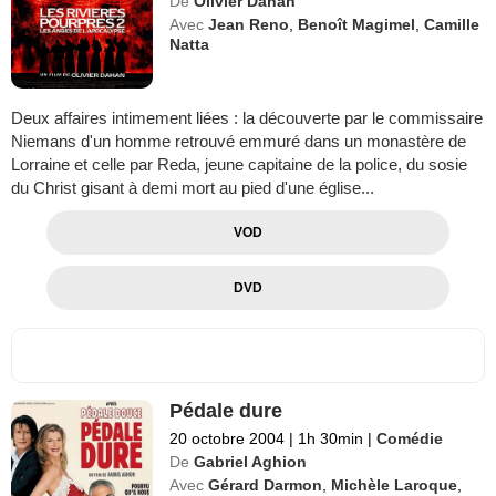
De
Olivier Dahan
Avec
Jean Reno
,
Benoît Magimel
,
Camille
Natta
Deux affaires intimement liées : la découverte par le commissaire
Niemans d'un homme retrouvé emmuré dans un monastère de
Lorraine et celle par Reda, jeune capitaine de la police, du sosie
du Christ gisant à demi mort au pied d'une église...
VOD
DVD
Pédale dure
20 octobre 2004
|
1h 30min
|
Comédie
De
Gabriel Aghion
Avec
Gérard Darmon
,
Michèle Laroque
,