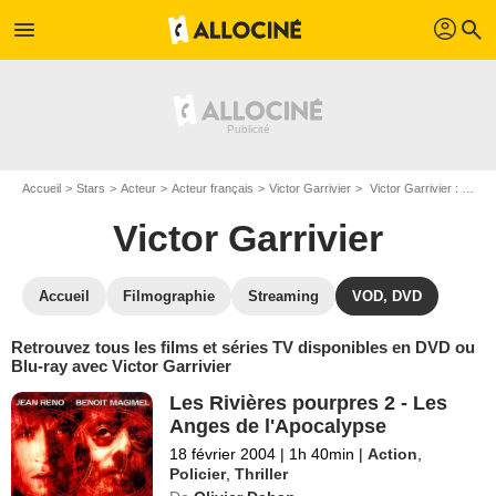
profil
menu
search
Accueil
Stars
Acteur
Acteur français
Victor Garrivier
Victor Garrivier : ses Blu-Ray, DVD, VOD, SVOD
Victor Garrivier
Accueil
Filmographie
Streaming
VOD, DVD
Retrouvez tous les films et séries TV disponibles en DVD ou
Blu-ray avec Victor Garrivier
Les Rivières pourpres 2 - Les
Anges de l'Apocalypse
18 février 2004
|
1h 40min
|
Action
,
Policier
,
Thriller