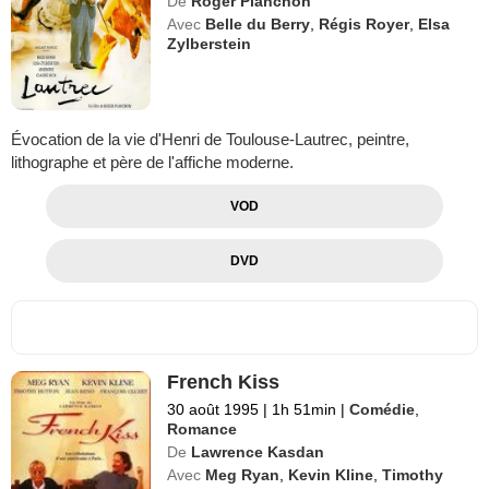
De
Roger Planchon
Avec
Belle du Berry
,
Régis Royer
,
Elsa
Zylberstein
Évocation de la vie d'Henri de Toulouse-Lautrec, peintre,
lithographe et père de l'affiche moderne.
VOD
DVD
French Kiss
30 août 1995
|
1h 51min
|
Comédie
,
Romance
De
Lawrence Kasdan
Avec
Meg Ryan
,
Kevin Kline
,
Timothy