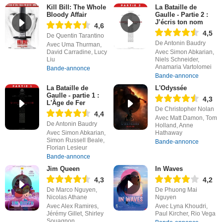
Kill Bill: The Whole
La Bataille de
Bloody Affair
Gaulle - Partie 2 :
J’écris ton nom
4,6
4,5
De Quentin Tarantino
De Antonin Baudry
Avec Uma Thurman,
David Carradine, Lucy
Avec Simon Abkarian,
Liu
Niels Schneider,
Anamaria Vartolomei
Bande-annonce
Bande-annonce
La Bataille de
L'Odyssée
Gaulle - partie 1 :
4,3
L'Âge de Fer
De Christopher Nolan
4,4
Avec Matt Damon, Tom
De Antonin Baudry
Holland, Anne
Avec Simon Abkarian,
Hathaway
Simon Russell Beale,
Bande-annonce
Florian Lesieur
Bande-annonce
Jim Queen
In Waves
4,3
4,2
De Marco Nguyen,
De Phuong Mai
Nicolas Athane
Nguyen
Avec Alex Ramires,
Avec Lyna Khoudri,
Jérémy Gillet, Shirley
Paul Kircher, Rio Vega
Souagnon