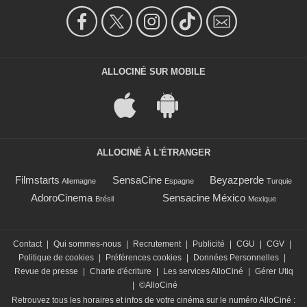
ALLOCINÉ SUR MOBILE
ALLOCINÉ À L'ÉTRANGER
Filmstarts
SensaCine
Beyazperde
Allemagne
Espagne
Turquie
AdoroCinema
Sensacine México
Brésil
Mexique
Contact
|
Qui sommes-nous
|
Recrutement
|
Publicité
|
CGU
|
CGV
|
Politique de cookies
|
Préférences cookies
|
Données Personnelles
|
Revue de presse
|
Charte d'écriture
|
Les services AlloCiné
|
Gérer Utiq
|
©AlloCiné
Retrouvez tous les horaires et infos de votre cinéma sur le numéro AlloCiné :