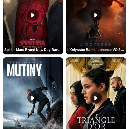
Spider-Man: Brand New Day Bande-annonce VO STFR
L'Odyssée Bande-annonce VO STFR