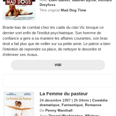
Avec
Ellen Barkin
,
Gabriel Byrne
,
Richard
Dreyfuss
Titre original
Mad Dog Time
Branle-bas de combat chez les caids du clan Vic lorsque ce
dernier sort enfin de l'institut psychiatrique. Son homme de
confiance a gere a sa maniere les affaires courantes, son bras
droit a fait plus que de veiller sur sa petite amie. Le patron a bien
l'intention de reprendre sa place, de nettoyer le desordre et
d'eliminer ses rivaux.
VOD
La Femme du pasteur
24 décembre 1997
|
2h 04min
|
Comédie
dramatique
,
Fantastique
,
Romance
De
Penny Marshall
Avec
Denzel Washington
,
Whitney