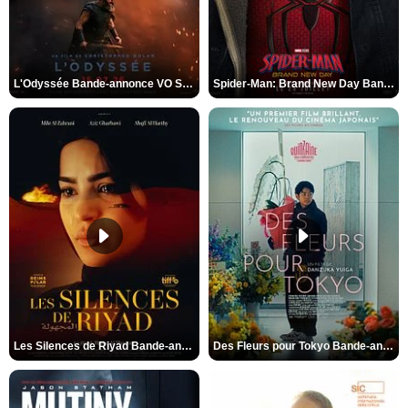
L'Odyssée Bande-annonce VO STFR
Spider-Man: Brand New Day Bande-annonce VO STFR
Les Silences de Riyad Bande-annonce VO STFR
Des Fleurs pour Tokyo Bande-annonce VO STFR