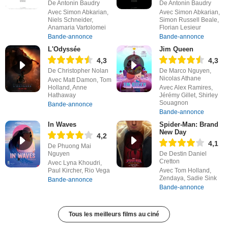
De Antonin Baudry
De Antonin Baudry
Avec Simon Abkarian,
Avec Simon Abkarian,
Niels Schneider,
Simon Russell Beale,
Anamaria Vartolomei
Florian Lesieur
Bande-annonce
Bande-annonce
L'Odyssée
Jim Queen
4,3
4,3
De Christopher Nolan
De Marco Nguyen,
Nicolas Athane
Avec Matt Damon, Tom
Holland, Anne
Avec Alex Ramires,
Hathaway
Jérémy Gillet, Shirley
Souagnon
Bande-annonce
Bande-annonce
In Waves
Spider-Man: Brand
New Day
4,2
4,1
De Phuong Mai
Nguyen
De Destin Daniel
Cretton
Avec Lyna Khoudri,
Paul Kircher, Rio Vega
Avec Tom Holland,
Zendaya, Sadie Sink
Bande-annonce
Bande-annonce
Tous les meilleurs films au ciné