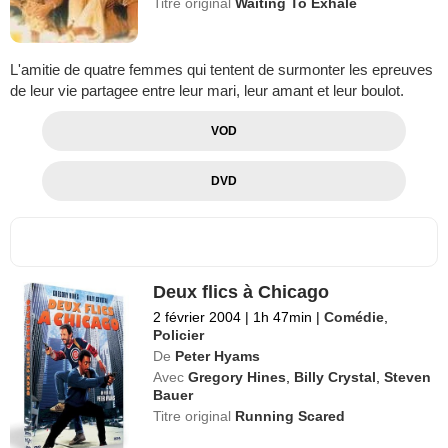
Titre original
Waiting To Exhale
L'amitie de quatre femmes qui tentent de surmonter les epreuves
de leur vie partagee entre leur mari, leur amant et leur boulot.
VOD
DVD
Deux flics à Chicago
2 février 2004
|
1h 47min
|
Comédie
,
Policier
De
Peter Hyams
Avec
Gregory Hines
,
Billy Crystal
,
Steven
Bauer
Titre original
Running Scared