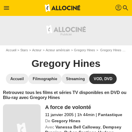
profil
menu
search
Accueil
Stars
Acteur
Acteur américain
Gregory Hines
Gregory Hines : ses Blu-Ray, DVD, VOD, SVOD
Gregory Hines
Accueil
Filmographie
Streaming
VOD, DVD
Retrouvez tous les films et séries TV disponibles en DVD ou
Blu-ray avec Gregory Hines
A force de volonté
11 janvier 2005
|
1h 44min
|
Fantastique
De
Gregory Hines
Avec
Vanessa Bell Calloway
,
Dempsey