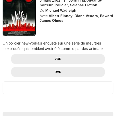
3 mars 1982
|
1h 55min
|
Epouvante-
horreur
,
Policier
,
Science Fiction
De
Michael Wadleigh
Avec
Albert Finney
,
Diane Venora
,
Edward
James Olmos
Un policier new-yorkais enquête sur une série de meurtres
inexpliqués qui semblent avoir été commis par des animaux.
VOD
DVD