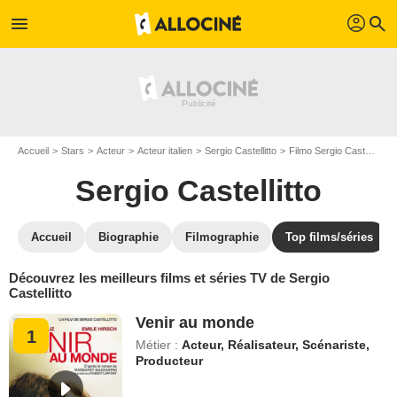
profil
menu
search
Accueil
Stars
Acteur
Acteur italien
Sergio Castellitto
Filmo Sergio Castellitto
Sergio Castellitto
Accueil
Biographie
Filmographie
Top films/séries
Découvrez les meilleurs films et séries TV de Sergio
Castellitto
Venir au monde
1
Métier :
Acteur, Réalisateur, Scénariste,
Producteur