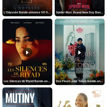
L'Odyssée Bande-annonce VO STFR
Spider-Man: Brand New Day Bande-annonce VO STFR
Les Silences de Riyad Bande-annonce VO STFR
Des Fleurs pour Tokyo Bande-annonce VO STFR