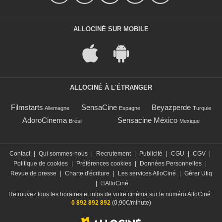
ALLOCINÉ SUR MOBILE
ALLOCINÉ À L'ÉTRANGER
Filmstarts
SensaCine
Beyazperde
Allemagne
Espagne
Turquie
AdoroCinema
Sensacine México
Brésil
Mexique
Contact
|
Qui sommes-nous
|
Recrutement
|
Publicité
|
CGU
|
CGV
|
Politique de cookies
|
Préférences cookies
|
Données Personnelles
|
Revue de presse
|
Charte d'écriture
|
Les services AlloCiné
|
Gérer Utiq
|
©AlloCiné
Retrouvez tous les horaires et infos de votre cinéma sur le numéro AlloCiné :
0 892 892 892
(0,90€/minute)