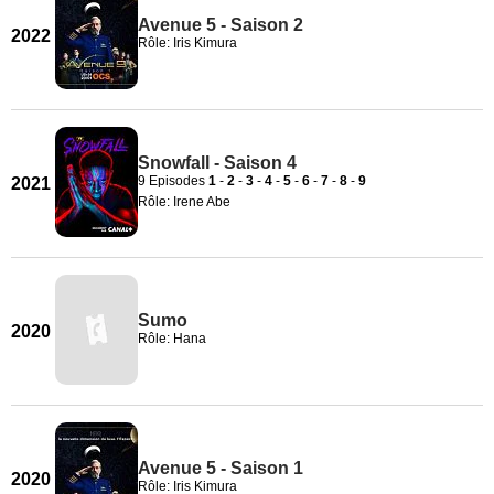
Avenue 5 - Saison 2
2022
Rôle: Iris Kimura
Snowfall - Saison 4
9 Episodes
1
-
2
-
3
-
4
-
5
-
6
-
7
-
8
-
9
2021
Rôle: Irene Abe
Sumo
2020
Rôle: Hana
Avenue 5 - Saison 1
2020
Rôle: Iris Kimura