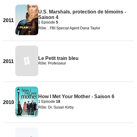
U.S. Marshals, protection de témoins -
Saison 4
2011
1 Episode
5
Rôle: . FBI Special Agent Dana Taylor
Le Petit train bleu
2011
Rôle: Professeur
How I Met Your Mother - Saison 6
1 Episode
18
2010
Rôle: Dr. Susan Kirby