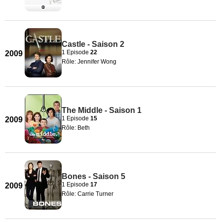
Castle - Saison 2
1 Episode
22
2009
Rôle: Jennifer Wong
The Middle - Saison 1
1 Episode
15
2009
Rôle: Beth
Bones - Saison 5
1 Episode
17
2009
Rôle: Carrie Turner