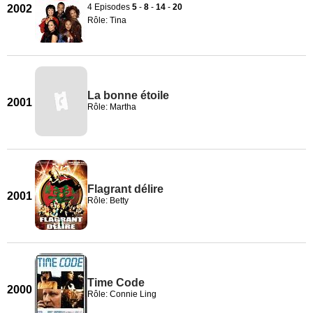
4 Episodes
5
-
8
-
14
-
20
2002
Rôle: Tina
La bonne étoile
2001
Rôle: Martha
Flagrant délire
2001
Rôle: Betty
Time Code
2000
Rôle: Connie Ling