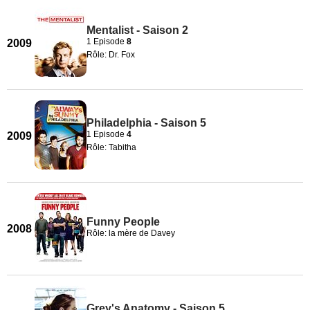
Mentalist - Saison 2
1 Episode
8
2009
Rôle: Dr. Fox
Philadelphia - Saison 5
1 Episode
4
2009
Rôle: Tabitha
Funny People
2008
Rôle: la mère de Davey
Grey's Anatomy - Saison 5