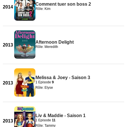
Comment tuer son boss 2
2014
Rôle: Kim
Afternoon Delight
2013
Rôle: Meredith
Melissa & Joey - Saison 3
1 Episode
9
2013
Rôle: Elyse
Liv & Maddie - Saison 1
1 Episode
11
2013
Rôle: Tammy