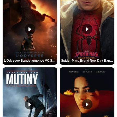
L'Odyssée Bande-annonce VO STFR
Spider-Man: Brand New Day Bande-annonce VO STFR