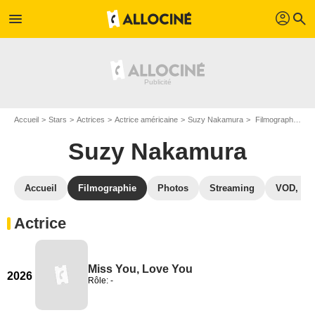
profil
menu
search
Accueil
Stars
Actrices
Actrice américaine
Suzy Nakamura
Filmographie Suzy Nakamura
Suzy Nakamura
Accueil
Filmographie
Photos
Streaming
VOD, DV
Actrice
Miss You, Love You
2026
Rôle: -