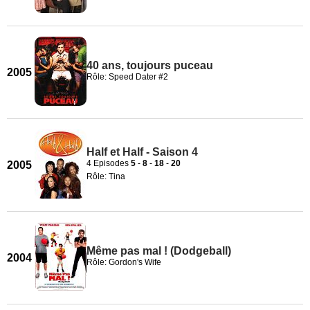
40 ans, toujours puceau
2005
Rôle: Speed Dater #2
Half et Half - Saison 4
4 Episodes
5
-
8
-
18
-
20
2005
Rôle: Tina
Même pas mal ! (Dodgeball)
2004
Rôle: Gordon's Wife